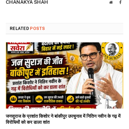
CHANAKYA SHAH
Website
Face
RELATED
POSTS
जनसुराज के प्रशांत किशोर ने बांकीपुर उपचुनाव में नितिन नवीन के गढ़ में
विरोधियों को कर डाला शांत