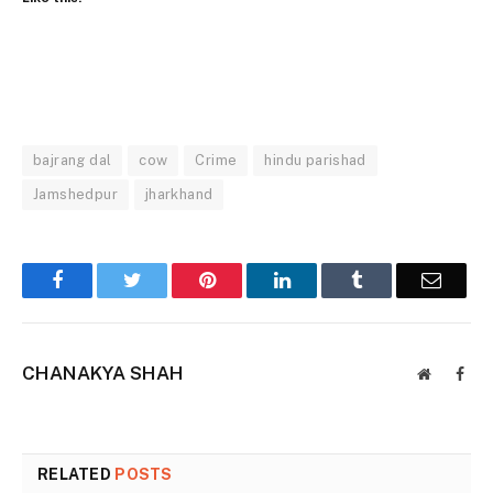
bajrang dal
cow
Crime
hindu parishad
Jamshedpur
jharkhand
Facebook
Twitter
Pinterest
LinkedIn
Tumblr
Email
CHANAKYA SHAH
Website
Face
RELATED
POSTS