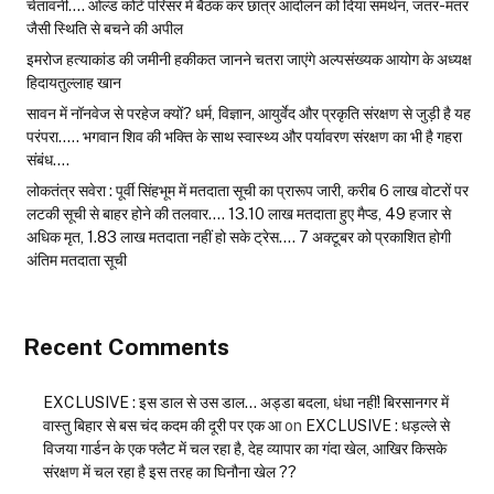
चेतावनी…. ओल्ड कोर्ट परिसर में बैठक कर छात्र आंदोलन को दिया समर्थन, जंतर-मंतर
जैसी स्थिति से बचने की अपील
इमरोज हत्याकांड की जमीनी हकीकत जानने चतरा जाएंगे अल्पसंख्यक आयोग के अध्यक्ष
हिदायतुल्लाह खान
सावन में नॉनवेज से परहेज क्यों? धर्म, विज्ञान, आयुर्वेद और प्रकृति संरक्षण से जुड़ी है यह
परंपरा….. भगवान शिव की भक्ति के साथ स्वास्थ्य और पर्यावरण संरक्षण का भी है गहरा
संबंध….
लोकतंत्र सवेरा : पूर्वी सिंहभूम में मतदाता सूची का प्रारूप जारी, करीब 6 लाख वोटरों पर
लटकी सूची से बाहर होने की तलवार…. 13.10 लाख मतदाता हुए मैप्ड, 49 हजार से
अधिक मृत, 1.83 लाख मतदाता नहीं हो सके ट्रेस…. 7 अक्टूबर को प्रकाशित होगी
अंतिम मतदाता सूची
Recent Comments
EXCLUSIVE : इस डाल से उस डाल… अड्डा बदला, धंधा नहीं! बिरसानगर में
वास्तु बिहार से बस चंद कदम की दूरी पर एक आ
on
EXCLUSIVE : धड़ल्ले से
विजया गार्डन के एक फ्लैट में चल रहा है, देह व्यापार का गंदा खेल, आखिर किसके
संरक्षण में चल रहा है इस तरह का घिनौना खेल ??