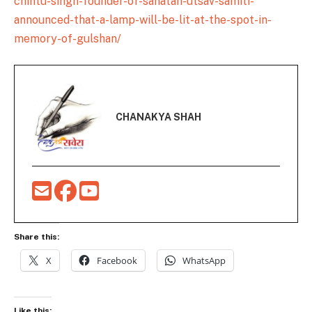
chintu-singh-founder-of-sanatan-utsav-samiti-
announced-that-a-lamp-will-be-lit-at-the-spot-in-
memory-of-gulshan/
CHANAKYA SHAH
Share this:
X
Facebook
WhatsApp
Like this: