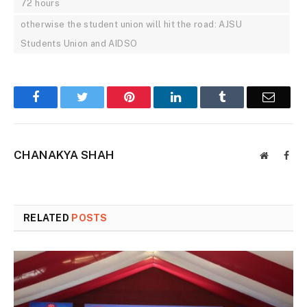
72 hours
otherwise the student union will hit the road: AJSU
Students Union and AIDSO
Facebook
Twitter
Pinterest
LinkedIn
Tumblr
Email
CHANAKYA SHAH
Website
Face
RELATED
POSTS