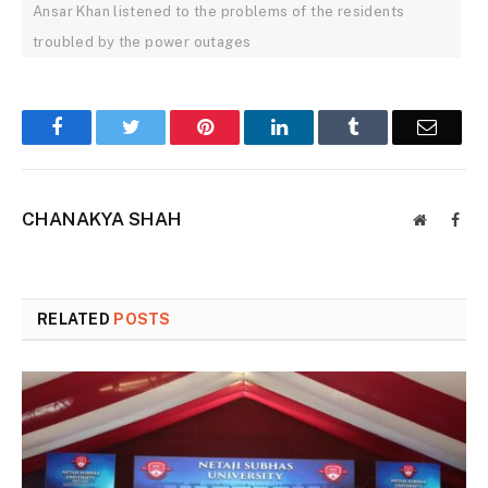
Ansar Khan listened to the problems of the residents
troubled by the power outages
Facebook
Twitter
Pinterest
LinkedIn
Tumblr
Email
CHANAKYA SHAH
Website
Face
RELATED
POSTS