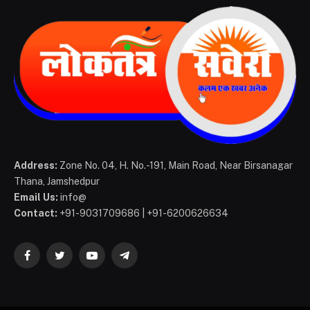
Address:
Zone No. 04, H. No.-191, Main Road, Near Birsanagar
Thana, Jamshedpur
Email Us:
info@
Contact:
+91-9031709686 | +91-6200626634
Facebook
Twitter
YouTube
Telegram