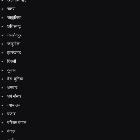
चतरा
चाकुलिया
छतिसगढ़
जमशेदपुर
जादूगोड़ा
झारखण्ड
दिल्ली
दुमका
देश-दुनिया
धनबाद
धर्म संसार
न्यायालय
पंजाब
पश्चिम बंगाल
बंगाल
बरही