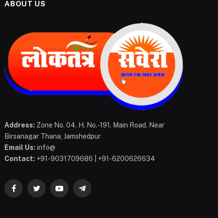
ABOUT US
Address:
Zone No. 04, H. No.-191, Main Road, Near
Birsanagar Thana, Jamshedpur
Email Us:
info@
Contact:
+91-9031709686 | +91-6200626634
Facebook
Twitter
YouTube
Telegram