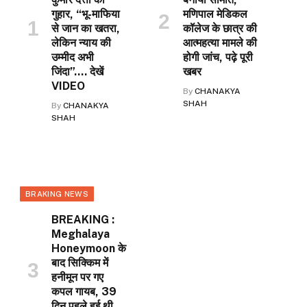
गुहार, “भू-माफिया
मणिपाल मेडिकल
से जान का खतरा,
कॉलेज के छात्र की
लेकिन न्याय की
आत्महत्या मामले की
उम्मीद अभी
होगी जांच, पढ़े पूरी
जिंदा”…. देखें
खबर
VIDEO
By
CHANAKYA
SHAH
By
CHANAKYA
SHAH
BRAKING NEWS
BREAKING :
Meghalaya
Honeymoon के
बाद सिक्किम में
हनीमून पर गए
कपल गायब, 39
दिन पहले हुई थी