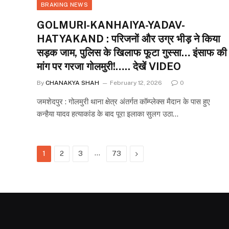
BRAKING NEWS
GOLMURI-KANHAIYA-YADAV-
HATYAKAND : परिजनों और उग्र भीड़ ने किया
सड़क जाम, पुलिस के खिलाफ फूटा गुस्सा… इंसाफ की
मांग पर गरजा गोलमुरी!….. देखें VIDEO
By
CHANAKYA SHAH
February 12, 2026
0
जमशेदपुर : गोलमुरी थाना क्षेत्र अंतर्गत कॉम्प्लेक्स मैदान के पास हुए
कन्हैया यादव हत्याकांड के बाद पूरा इलाका सुलग उठा…
…
Next
1
2
3
73