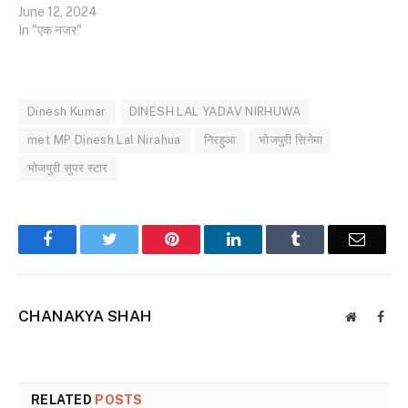
June 12, 2024
In "एक नजर"
Dinesh Kumar
DINESH LAL YADAV NIRHUWA
met MP Dinesh Lal Nirahua
निरहुआ
भोजपुरी सिनेमा
भोजपुरी सुपर स्टार
Facebook
Twitter
Pinterest
LinkedIn
Tumblr
Email
CHANAKYA SHAH
Website
Face
RELATED
POSTS