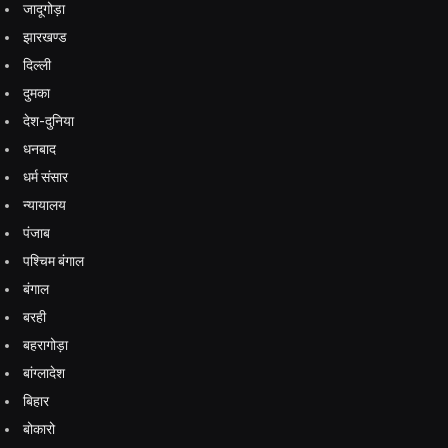
जादूगोड़ा
झारखण्ड
दिल्ली
दुमका
देश-दुनिया
धनबाद
धर्म संसार
न्यायालय
पंजाब
पश्चिम बंगाल
बंगाल
बरही
बहरागोड़ा
बांग्लादेश
बिहार
बोकारो