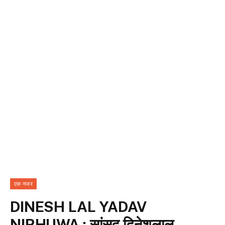
एक नजर
DINESH LAL YADAV
NIRHUWA : सांसद दिनेशलाल