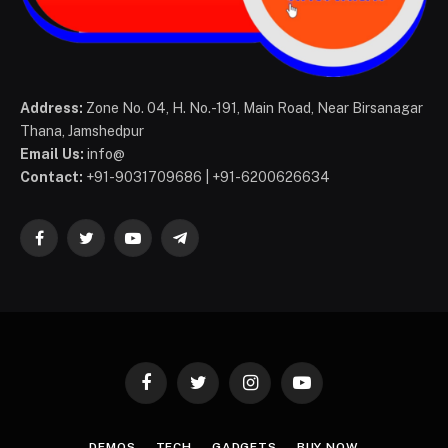
Address:
Zone No. 04, H. No.-191, Main Road, Near Birsanagar
Thana, Jamshedpur
Email Us:
info@
Contact:
+91-9031709686 | +91-6200626634
Facebook
Twitter
YouTube
Telegram
Facebook
Twitter
Instagram
YouTube
DEMOS
TECH
GADGETS
BUY NOW