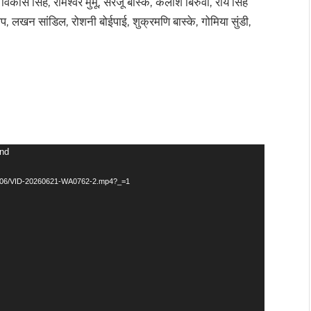
िकास सिंह, रामेश्वर मुर्मू, सरजू बास्के, कैलाश बिरुवा, राय सिंह
न गोप, लखन सांडिल, रोशनी बोईपाई, शुक्रमणि बास्के, गोमिया सुंडी,
und
026/06/VID-20260621-WA0762-2.mp4?_=1