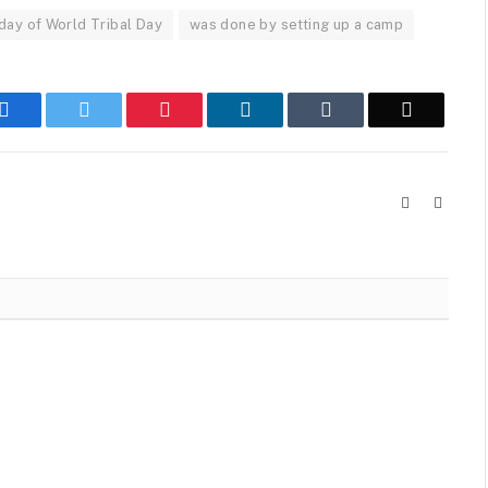
day of World Tribal Day
was done by setting up a camp
Facebook
Twitter
Pinterest
LinkedIn
Tumblr
Email
Website
Facebo