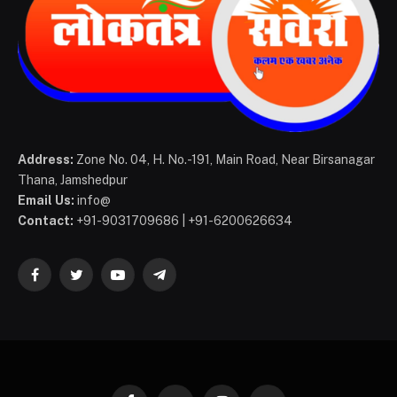
Address:
Zone No. 04, H. No.-191, Main Road, Near Birsanagar
Thana, Jamshedpur
Email Us:
info@
Contact:
+91-9031709686 | +91-6200626634
Facebook
Twitter
YouTube
Telegram