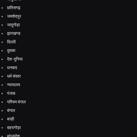
छतिसगढ़
जमशेदपुर
जादूगोड़ा
झारखण्ड
दिल्ली
दुमका
देश-दुनिया
धनबाद
धर्म संसार
न्यायालय
पंजाब
पश्चिम बंगाल
बंगाल
बरही
बहरागोड़ा
बांग्लादेश