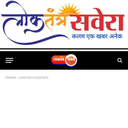
Home
»
land encroachers