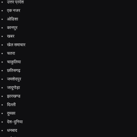
उत्तर प्रदेश
एक नजर
ओडिशा
कानपुर
खबर
खेल समाचार
चतरा
चाकुलिया
छतिसगढ़
जमशेदपुर
जादूगोड़ा
झारखण्ड
दिल्ली
दुमका
देश-दुनिया
धनबाद