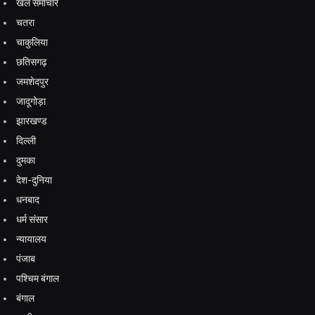
खेल समाचार
चतरा
चाकुलिया
छतिसगढ़
जमशेदपुर
जादूगोड़ा
झारखण्ड
दिल्ली
दुमका
देश-दुनिया
धनबाद
धर्म संसार
न्यायालय
पंजाब
पश्चिम बंगाल
बंगाल