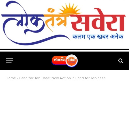
Home
»
Land for Job Case: New Action in Land for Job case