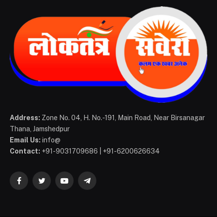
Address:
Zone No. 04, H. No.-191, Main Road, Near Birsanagar
Thana, Jamshedpur
Email Us:
info@
Contact:
+91-9031709686 | +91-6200626634
Facebook
Twitter
YouTube
Telegram