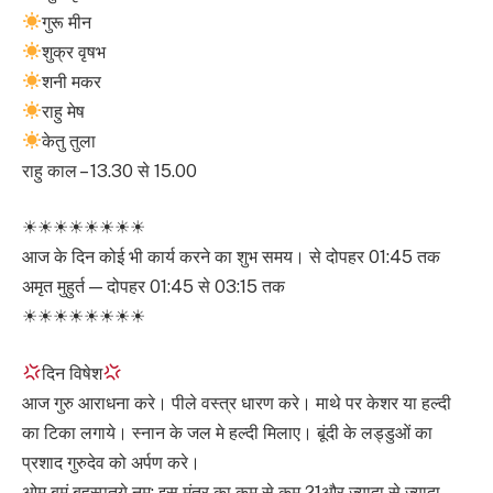
गुरू मीन
शुक्र वृषभ
शनी मकर
राहु मेष
केतु तुला
राहु काल – 13.30 से 15.00
☀☀☀☀☀☀☀☀
आज के दिन कोई भी कार्य करने का शुभ समय। से दोपहर 01:45 तक
अमृत मुहुर्त — दोपहर 01:45 से 03:15 तक
☀☀☀☀☀☀☀☀
दिन विषेश
आज गुरु आराधना करे। पीले वस्त्र धारण करे। माथे पर केशर या हल्दी
का टिका लगाये। स्नान के जल मे हल्दी मिलाए। बूंदी के लड्डुओं का
प्रशाद गुरुदेव को अर्पण करे।
ओम बृमं बृहस्पतये नम: इस मंत्र का कम से कम 21और ज्यादा से ज्यादा