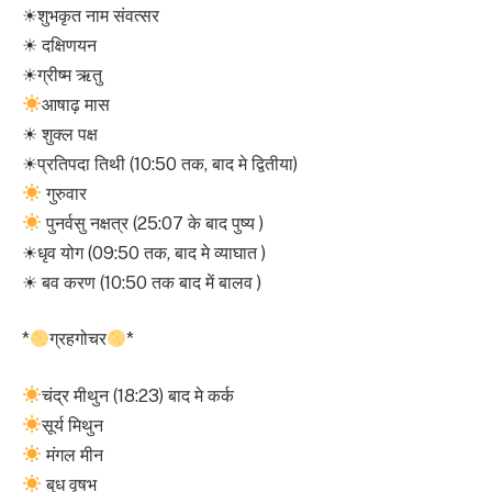
☀शुभकृत नाम संवत्सर
☀ दक्षिणयन
☀ग्रीष्म ऋतु
आषाढ़ मास
☀ शुक्ल पक्ष
☀प्रतिपदा तिथी (10:50 तक, बाद मे द्वितीया)
गुरुवार
पुनर्वसु नक्षत्र (25:07 के बाद पुष्य )
☀धृव योग (09:50 तक, बाद मे व्याघात )
☀ बव करण (10:50 तक बाद में बालव )
*
ग्रहगोचर
*
चंद्र मीथुन (18:23) बाद मे कर्क
सूर्य मिथुन
मंगल मीन
बुध वृषभ