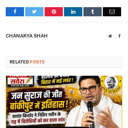
Facebook
Twitter
Pinterest
LinkedIn
Tumblr
Email
CHANAKYA SHAH
Website
Face
RELATED
POSTS