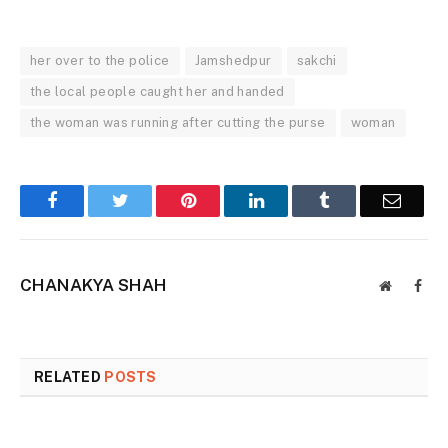
her over to the police
Jamshedpur
sakchi
the local people caught her and handed
the woman was running after cutting the purse
woman
Facebook
Twitter
Pinterest
LinkedIn
Tumblr
Email
CHANAKYA SHAH
Website
Face
RELATED
POSTS