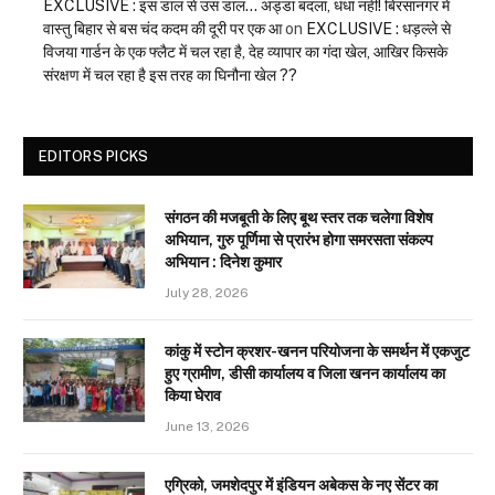
EXCLUSIVE : इस डाल से उस डाल… अड्डा बदला, धंधा नहीं! बिरसानगर में
वास्तु बिहार से बस चंद कदम की दूरी पर एक आ
on
EXCLUSIVE : धड़ल्ले से
विजया गार्डन के एक फ्लैट में चल रहा है, देह व्यापार का गंदा खेल, आखिर किसके
संरक्षण में चल रहा है इस तरह का घिनौना खेल ??
EDITORS PICKS
संगठन की मजबूती के लिए बूथ स्तर तक चलेगा विशेष
अभियान, गुरु पूर्णिमा से प्रारंभ होगा समरसता संकल्प
अभियान : दिनेश कुमार
July 28, 2026
कांकु में स्टोन क्रशर-खनन परियोजना के समर्थन में एकजुट
हुए ग्रामीण, डीसी कार्यालय व जिला खनन कार्यालय का
किया घेराव
June 13, 2026
एग्रिको, जमशेदपुर में इंडियन अबेकस के नए सेंटर का