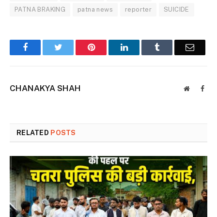
PATNA BRAKING
patna news
reporter
SUICIDE
Facebook
Twitter
Pinterest
LinkedIn
Tumblr
Email
CHANAKYA SHAH
Website
Face
RELATED
POSTS