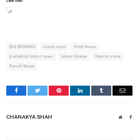
Like this:
Loading…
BIG BRAKING
crime news
Hindi News
jharkahnd latest news
latest khabar
Ranchi crime
Ranchi News
Facebook
Twitter
Pinterest
LinkedIn
Tumblr
Email
CHANAKYA SHAH
Website
Face