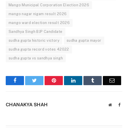
Mango Municipal Corporation Election 2026
mango nagar nigam result 2026
mango ward election result 2026
Sandhya Singh BJP Candidate
sudha gupta historic victory
sudha gupta mayor
sudha gupta record votes 42022
sudha gupta vs sandhya singh
Facebook
Twitter
Pinterest
LinkedIn
Tumblr
Email
CHANAKYA SHAH
Website
Face