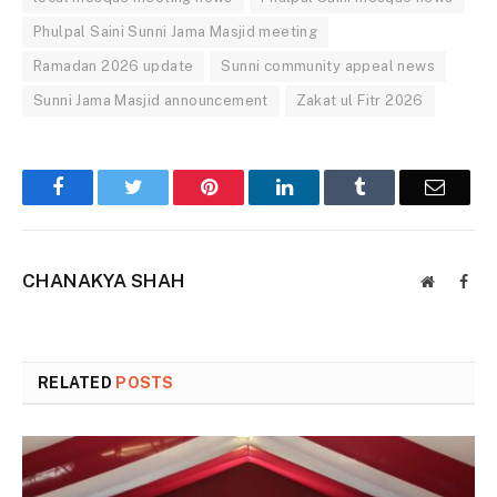
Phulpal Saini Sunni Jama Masjid meeting
Ramadan 2026 update
Sunni community appeal news
Sunni Jama Masjid announcement
Zakat ul Fitr 2026
Facebook
Twitter
Pinterest
LinkedIn
Tumblr
Email
CHANAKYA SHAH
Website
Face
RELATED
POSTS