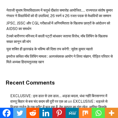
नेताजी सुभाष विश्वविद्यालय में चतुर्थ दीक्षांत समारोह आयोजित…. राज्यपाल संतोष कुमार
गंगवार ने विद्यार्थियों को दी उपाधियां, 26 स्वर्ण व 26 रजत पदक से मेधावियों का सम्मान
JPSC, JSSC और CGL परीक्षाओं में अनियमितता के खिलाफ छात्रों के आंदोलन को
AIDSO का समर्थन
टेल्को बारीनगर मस्जिद में काली पट्टी बांधकर जताया विरोध, मॉब लिंचिंग के खिलाफ
सख्त कानून की मांग
युवा शक्ति ही झारखंड के भविष्य की दिशा तय करेगी : सुदेश कुमार महतो
इमरोज कथित मॉब लिंचिंग मामला : अल्पसंख्यक आयोग ने लिया संज्ञान, पीड़ित परिवार से
मिले अध्यक्ष हिदायतुल्लाह खान
Recent Comments
EXCLUSIVE : इस डाल से उस डाल… अड्डा बदला, धंधा नहीं! बिरसानगर में
वास्तु बिहार से बस चंद कदम की दूरी पर एक आ
on
EXCLUSIVE : धड़ल्ले से
विजया गार्डन के एक फ्लैट में चल रहा है, देह व्यापार का गंदा खेल, आखिर किसके
संरक्षण में चल रहा है इस तरह का घिनौना खेल ??