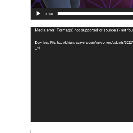
00:00
Video
Media error: Format(s) not supported or source(s) not fo
Player
Download File: http://loktantrasavera.com/wp-content/uploads/20
_=1