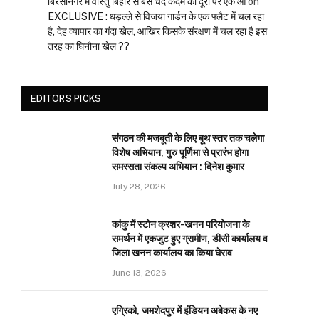
बिरसानगर में वास्तु बिहार से बस चंद कदम की दूरी पर एक आ
on
EXCLUSIVE : धड़ल्ले से विजया गार्डन के एक फ्लैट में चल रहा
है, देह व्यापार का गंदा खेल, आखिर किसके संरक्षण में चल रहा है इस
तरह का घिनौना खेल ??
EDITORS PICKS
संगठन की मजबूती के लिए बूथ स्तर तक चलेगा
विशेष अभियान, गुरु पूर्णिमा से प्रारंभ होगा
समरसता संकल्प अभियान : दिनेश कुमार
July 28, 2026
कांकु में स्टोन क्रशर-खनन परियोजना के
समर्थन में एकजुट हुए ग्रामीण, डीसी कार्यालय व
जिला खनन कार्यालय का किया घेराव
June 13, 2026
एग्रिको, जमशेदपुर में इंडियन अबेकस के नए