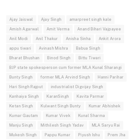
Ajay Jaiswal
Ajay Singh
amarpreet singh kale
Amish Agarwal
Amit Verma
Anand Bihari Vajpayee
Anil Modi
Anil Thakur
Anisha Sinha
Ankit Arora
appu tiwari
Avinash Mishra
Babua Singh
Bharat Bhushan
Binod Singh
Bittu Tiwari
BJP state spokesperson cum former MLA Kunal Sharangi
Bunty Singh
former MLA Arvind Singh
Hanni Parihar
Hari Singh Rajput
industrialist Digvijay Singh
Kanhaiya Singh
KaranSingh
Kavita Parmar
Ketan Singh
Kulwant Singh Bunty
Kumar Abhishek
Kumar Gautam
Kumar Vivek
Kunal Sharma
Manju Singh
Mithilesh Singh Yadav
MLA Saryu Rai
Mukesh Singh
Pappu Kumar
Piyush Ishu
Prem Jha