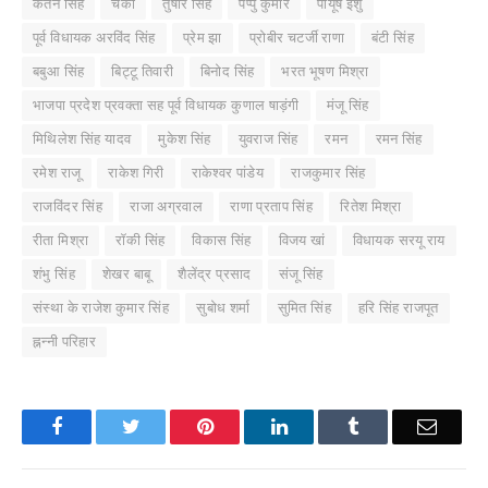
केतन सिंह
चंकी
तुषार सिंह
पप्पु कुमार
पीयूष ईशु
पूर्व विधायक अरविंद सिंह
प्रेम झा
प्रोबीर चटर्जी राणा
बंटी सिंह
बबुआ सिंह
बिट्टू तिवारी
बिनोद सिंह
भरत भूषण मिश्रा
भाजपा प्रदेश प्रवक्ता सह पूर्व विधायक कुणाल षाड़ंगी
मंजू सिंह
मिथिलेश सिंह यादव
मुकेश सिंह
युवराज सिंह
रमन
रमन सिंह
रमेश राजू
राकेश गिरी
राकेश्वर पांडेय
राजकुमार सिंह
राजविंदर सिंह
राजा अग्रवाल
राणा प्रताप सिंह
रितेश मिश्रा
रीता मिश्रा
रॉकी सिंह
विकास सिंह
विजय खां
विधायक सरयू राय
शंभु सिंह
शेखर बाबू
शैलेंद्र प्रसाद
संजू सिंह
संस्था के राजेश कुमार सिंह
सुबोध शर्मा
सुमित सिंह
हरि सिंह राजपूत
ह्नन्नी परिहार
Facebook
Twitter
Pinterest
LinkedIn
Tumblr
Email