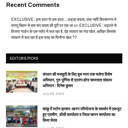
Recent Comments
EXCLUSIVE : इस डाल से उस डाल… अड्डा बदला, धंधा नहीं! बिरसानगर में
वास्तु बिहार से बस चंद कदम की दूरी पर एक आ
on
EXCLUSIVE : धड़ल्ले से
विजया गार्डन के एक फ्लैट में चल रहा है, देह व्यापार का गंदा खेल, आखिर किसके
संरक्षण में चल रहा है इस तरह का घिनौना खेल ??
EDITORS PICKS
संगठन की मजबूती के लिए बूथ स्तर तक चलेगा विशेष
अभियान, गुरु पूर्णिमा से प्रारंभ होगा समरसता संकल्प
अभियान : दिनेश कुमार
July 28, 2026
कांकु में स्टोन क्रशर-खनन परियोजना के समर्थन में एकजुट
हुए ग्रामीण, डीसी कार्यालय व जिला खनन कार्यालय का
किया घेराव