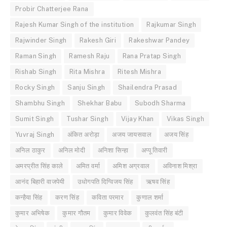
Probir Chatterjee Rana
Rajesh Kumar Singh of the institution
Rajkumar Singh
Rajwinder Singh
Rakesh Giri
Rakeshwar Pandey
Raman Singh
Ramesh Raju
Rana Pratap Singh
Rishab Singh
Rita Mishra
Ritesh Mishra
Rocky Singh
Sanju Singh
Shailendra Prasad
Shambhu Singh
Shekhar Babu
Subodh Sharma
Sumit Singh
Tushar Singh
Vijay Khan
Vikas Singh
Yuvraj Singh
अंकित अरोड़ा
अजय जायसवाल
अजय सिंह
अनिल ठाकुर
अनिल मोदी
अनिशा सिन्हा
अप्पू तिवारी
अमरप्रीत सिंह काले
अमित वर्मा
अमिश अग्रवाल
अविनाश मिश्रा
आनंद बिहारी वाजपेयी
उधोगपति दिग्विजय सिंह
ऋषव सिंह
कन्हैया सिंह
करण सिंह
कविता परमार
कुणाल शर्मा
कुमार अभिषेक
कुमार गौतम
कुमार विवेक
कुलवंत सिंह बंटी