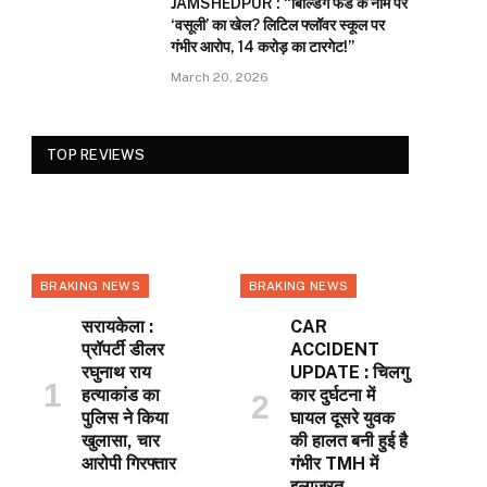
JAMSHEDPUR : “बिल्डिंग फंड के नाम पर
‘वसूली’ का खेल? लिटिल फ्लॉवर स्कूल पर
गंभीर आरोप, 14 करोड़ का टारगेट!”
March 20, 2026
TOP REVIEWS
BRAKING NEWS
BRAKING NEWS
सरायकेला :
CAR
प्रॉपर्टी डीलर
ACCIDENT
रघुनाथ राय
UPDATE : चिलगु
हत्याकांड का
कार दुर्घटना में
पुलिस ने किया
घायल दूसरे युवक
खुलासा, चार
की हालत बनी हुई है
आरोपी गिरफ्तार
गंभीर TMH में
इलाजरत…