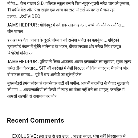
मौ*त…. तेज रफ्तार S.D. पब्लिक स्कूल बस ने पिता-पुत्र-पुत्री समेत चार को कुचला,
11 वर्षीय बेटा और पिता सहित एक अन्य का टाटा मोटर्स अस्पताल में चल रहा
इलाज….देखें VIDEO
JAMSHEDPUR : गोविंदपुर में दर्दनाक सड़क हादसा, बच्ची की मौके पर मौ*त….
तीन घायल
हर-हर महादेव : सावन के दूसरे सोमवार को सजेगा भक्ति का महाकुंभ…. एग्रिको
ट्रांसपोर्ट मैदान में गूंजेंगे भोलेनाथ के भजन, दीपक लख्खा और स्नेहा सिंह राजपूत
बिखेरेंगी भक्ति रस
JAMSHEDPUR : पुलिस ने किया आफताब आलम हत्याकांड का खुलासा, मुख्य शूटर
समेत तीन गिरफ्तार… SIT की कार्रवाई में देशी पिस्टल, दो जिंदा कारतूस, मैगजीन और
दो बाइक बरामद…. पूर्व में चार आरोपी जा चुके हैं जेल
मुख्यमंत्री हेमंत सोरेन से जनसेवक पार्टी की अपील, आपसी बातचीत से विवाद सुलझाने
की मांग…. अवसरवादियों को किसी भी तरह का मौका नहीं देने का आग्रह, जनहित में
आपसी सहमति से समाधान पर जोर
Recent Comments
EXCLUSIVE : इस डाल से उस डाल… अड्डा बदला, धंधा नहीं! बिरसानगर में