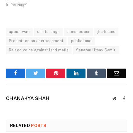
In "जमशेदपुर"
appu tiwari
chintu singh
Jamshedpur
jharkhand
Prohibition on encroachment
public land
Raised voice against land mafia
Sanatan Utsav Samiti
Facebook
Twitter
Pinterest
LinkedIn
Tumblr
Email
CHANAKYA SHAH
Website
Face
RELATED
POSTS