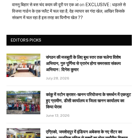
वास्तु बिहार से बस चंद कदम की दूरी पर एक आ
on
EXCLUSIVE : धड़ल्ले से
विजया गार्डन के एक फ्लैट में चल रहा है, देह व्यापार का गंदा खेल, आखिर किसके
संरक्षण में चल रहा है इस तरह का घिनौना खेल ??
EDITORS PICKS
संगठन की मजबूती के लिए बूथ स्तर तक चलेगा विशेष
अभियान, गुरु पूर्णिमा से प्रारंभ होगा समरसता संकल्प
अभियान : दिनेश कुमार
July 28, 2026
कांकु में स्टोन क्रशर-खनन परियोजना के समर्थन में एकजुट
हुए ग्रामीण, डीसी कार्यालय व जिला खनन कार्यालय का
किया घेराव
June 13, 2026
एग्रिको, जमशेदपुर में इंडियन अबेकस के नए सेंटर का
शुभारंभ, मानसिक गणित से बच्चों का होगा सर्वांगीण विकास,