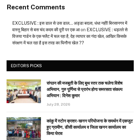
Recent Comments
EXCLUSIVE : इस डाल से उस डाल… अड्डा बदला, धंधा नहीं! बिरसानगर में
वास्तु बिहार से बस चंद कदम की दूरी पर एक आ
on
EXCLUSIVE : धड़ल्ले से
विजया गार्डन के एक फ्लैट में चल रहा है, देह व्यापार का गंदा खेल, आखिर किसके
संरक्षण में चल रहा है इस तरह का घिनौना खेल ??
EDITORS PICKS
संगठन की मजबूती के लिए बूथ स्तर तक चलेगा विशेष
अभियान, गुरु पूर्णिमा से प्रारंभ होगा समरसता संकल्प
अभियान : दिनेश कुमार
July 28, 2026
कांकु में स्टोन क्रशर-खनन परियोजना के समर्थन में एकजुट
हुए ग्रामीण, डीसी कार्यालय व जिला खनन कार्यालय का
किया घेराव