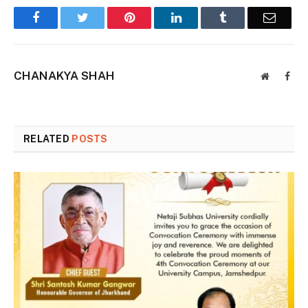
Facebook
Twitter
Pinterest
LinkedIn
Tumblr
Email
CHANAKYA SHAH
Website
Face
RELATED
POSTS