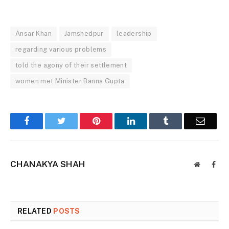
Ansar Khan
Jamshedpur
leadership
regarding various problems
told the agony of their settlement
women met Minister Banna Gupta
Facebook
Twitter
Pinterest
LinkedIn
Tumblr
Email
CHANAKYA SHAH
Website
Face
RELATED
POSTS