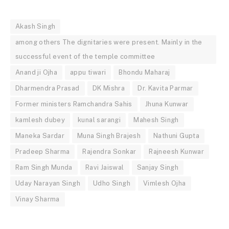
Akash Singh
among others The dignitaries were present. Mainly in the
successful event of the temple committee
Anand ji Ojha
appu tiwari
Bhondu Maharaj
Dharmendra Prasad
DK Mishra
Dr. Kavita Parmar
Former ministers Ramchandra Sahis
Jhuna Kunwar
kamlesh dubey
kunal sarangi
Mahesh Singh
Maneka Sardar
Muna Singh Brajesh
Nathuni Gupta
Pradeep Sharma
Rajendra Sonkar
Rajneesh Kunwar
Ram Singh Munda
Ravi Jaiswal
Sanjay Singh
Uday Narayan Singh
Udho Singh
Vimlesh Ojha
Vinay Sharma