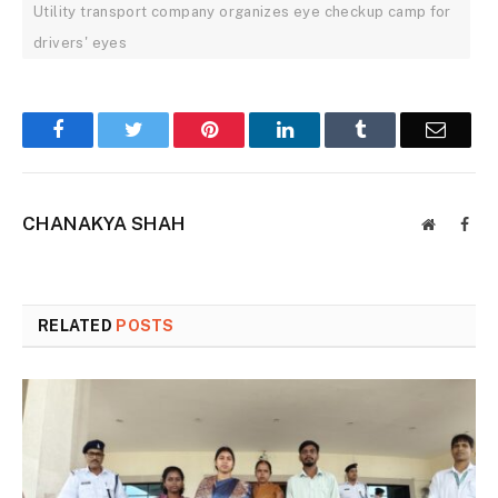
Utility transport company organizes eye checkup camp for
drivers' eyes
Facebook
Twitter
Pinterest
LinkedIn
Tumblr
Email
CHANAKYA SHAH
Website
Face
RELATED
POSTS