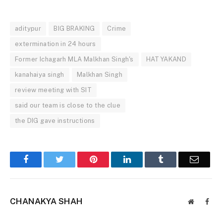
aditypur
BIG BRAKING
Crime
extermination in 24 hours
Former Ichagarh MLA Malkhan Singh's
HATYAKAND
kanahaiya singh
Malkhan Singh
review meeting with SIT
said our team is close to the clue
the DIG gave instructions
Facebook
Twitter
Pinterest
LinkedIn
Tumblr
Email
CHANAKYA SHAH
Website
Face