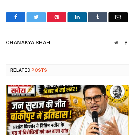
Facebook
Twitter
Pinterest
LinkedIn
Tumblr
Email
CHANAKYA SHAH
Website
Face
RELATED
POSTS