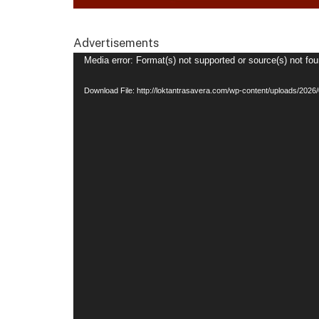
Advertisements
Video
Media error: Format(s) not supported or source(s) not fo
Player
Download File: http://loktantrasavera.com/wp-content/uploads/2