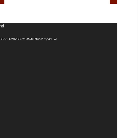
und
026/06/VID-20260621-WA0762-2.mp4?_=1