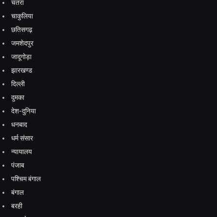
चतरा
चाकुलिया
छतिसगढ़
जमशेदपुर
जादूगोड़ा
झारखण्ड
दिल्ली
दुमका
देश-दुनिया
धनबाद
धर्म संसार
न्यायालय
पंजाब
पश्चिम बंगाल
बंगाल
बरही