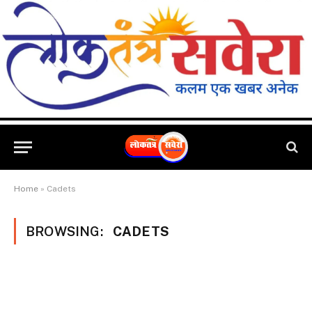
Home
»
Cadets
BROWSING:
CADETS