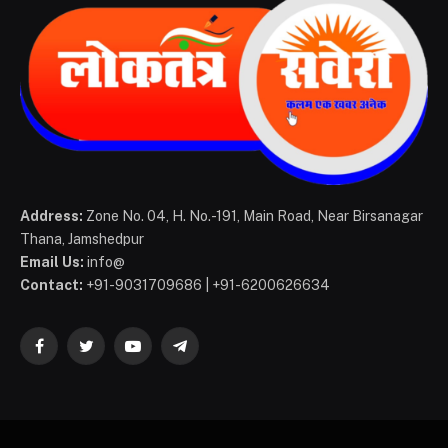
Address:
Zone No. 04, H. No.-191, Main Road, Near Birsanagar
Thana, Jamshedpur
Email Us:
info@
Contact:
+91-9031709686 | +91-6200626634
Facebook
Twitter
YouTube
Telegram