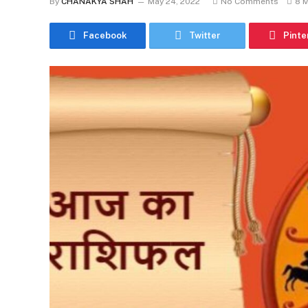
By
CHANAKYA SHAH
May 24, 2022
No Comments
8 
Facebook
Twitter
Pinte