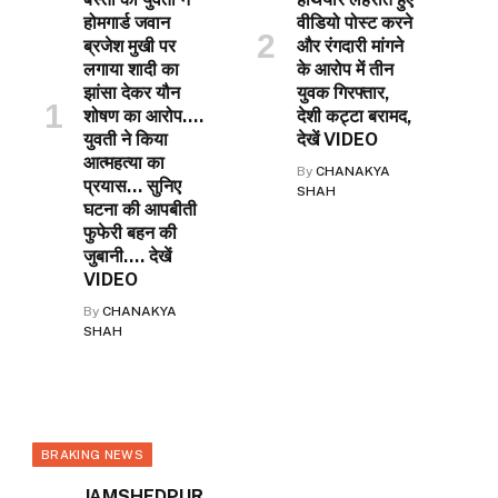
होमगार्ड जवान
वीडियो पोस्ट करने
ब्रजेश मुखी पर
और रंगदारी मांगने
लगाया शादी का
के आरोप में तीन
झांसा देकर यौन
युवक गिरफ्तार,
शोषण का आरोप….
देशी कट्टा बरामद,
युवती ने किया
देखें VIDEO
आत्महत्या का
By
CHANAKYA
प्रयास… सुनिए
SHAH
घटना की आपबीती
फुफेरी बहन की
जुबानी…. देखें
VIDEO
By
CHANAKYA
SHAH
BRAKING NEWS
JAMSHEDPUR