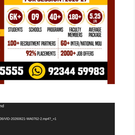
und
026/06/VID-20260621-WA0762-2.mp4?_=1