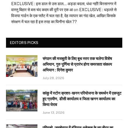
EXCLUSIVE : इस डाल से उस डाल… अड्डा बदला, धंधा नहीं! बिरसानगर में
वास्तु बिहार से बस चंद कदम की दूरी पर एक आ
on
EXCLUSIVE : धड़ल्ले से
विजया गार्डन के एक फ्लैट में चल रहा है, देह व्यापार का गंदा खेल, आखिर किसके
संरक्षण में चल रहा है इस तरह का घिनौना खेल ??
EDITORS PICKS
संगठन की मजबूती के लिए बूथ स्तर तक चलेगा विशेष
अभियान, गुरु पूर्णिमा से प्रारंभ होगा समरसता संकल्प
अभियान : दिनेश कुमार
July 28, 2026
कांकु में स्टोन क्रशर-खनन परियोजना के समर्थन में एकजुट
हुए ग्रामीण, डीसी कार्यालय व जिला खनन कार्यालय का
किया घेराव
June 13, 2026
एग्रिको, जमशेदपुर में इंडियन अबेकस के नए सेंटर का