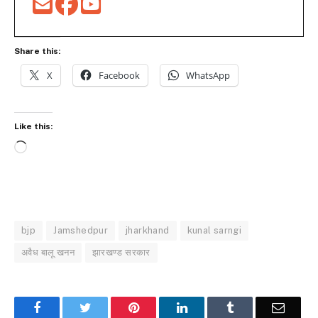
Share this:
X
Facebook
WhatsApp
Like this:
Loading…
bjp
Jamshedpur
jharkhand
kunal sarngi
अवैध बालू खनन
झारखण्ड सरकार
Facebook
Twitter
Pinterest
LinkedIn
Tumblr
Email