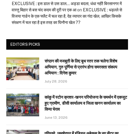
EXCLUSIVE : इस डाल से उस डाल… अड्डा बदला, धंधा नहीं! बिरसानगर में
वास्तु बिहार से बस चंद कदम की दूरी पर एक आ
on
EXCLUSIVE : धड़ल्ले से
विजया गार्डन के एक फ्लैट में चल रहा है, देह व्यापार का गंदा खेल, आखिर किसके
संरक्षण में चल रहा है इस तरह का घिनौना खेल ??
EDITORS PICKS
संगठन की मजबूती के लिए बूथ स्तर तक चलेगा विशेष
अभियान, गुरु पूर्णिमा से प्रारंभ होगा समरसता संकल्प
अभियान : दिनेश कुमार
July 28, 2026
कांकु में स्टोन क्रशर-खनन परियोजना के समर्थन में एकजुट
हुए ग्रामीण, डीसी कार्यालय व जिला खनन कार्यालय का
किया घेराव
June 13, 2026
एग्रिको, जमशेदपुर में इंडियन अबेकस के नए सेंटर का