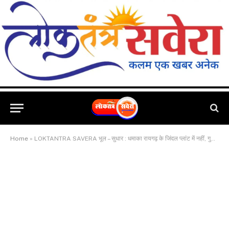
Home
»
LOKTANTRA SAVERA भूल – सुधार : धमाका रायगढ़ के जिंदल प्लांट में नहीं, गुजरात के वड़ोदरा में हुआ था 2 जून को…