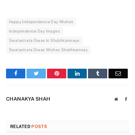
Happy Independence Day Wishes
Independence Day Images
Swatantrata Diwas ki Shubhkamnaye
Swatantrata Diwas Wishes Shubhkamnay
Facebook
Twitter
Pinterest
LinkedIn
Tumblr
Email
CHANAKYA SHAH
Website
Face
RELATED
POSTS