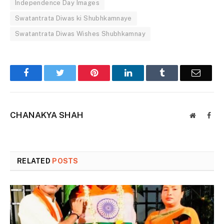
Independence Day Images
Swatantrata Diwas ki Shubhkamnaye
Swatantrata Diwas Wishes Shubhkamnay
Facebook
Twitter
Pinterest
LinkedIn
Tumblr
Email
CHANAKYA SHAH
Website
Face
RELATED
POSTS