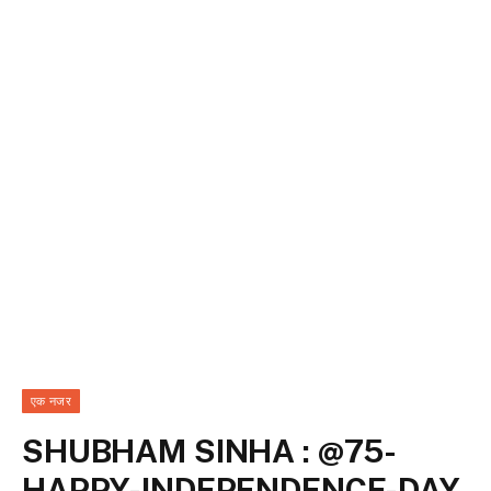
एक नजर
SHUBHAM SINHA : @75-
HAPPY-INDEPENDENCE-DAY