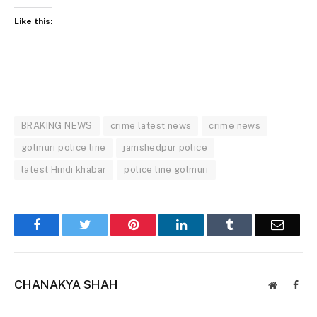
Like this:
BRAKING NEWS
crime latest news
crime news
golmuri police line
jamshedpur police
latest Hindi khabar
police line golmuri
Facebook
Twitter
Pinterest
LinkedIn
Tumblr
Email
CHANAKYA SHAH
Website
Face