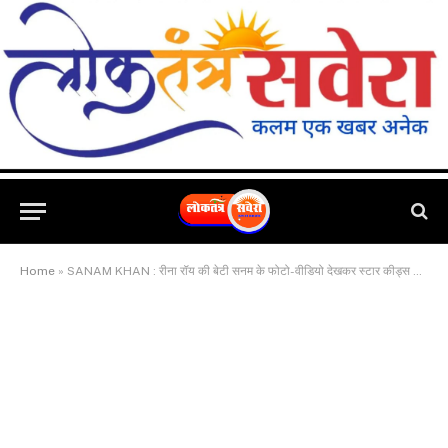
Home
»
SANAM KHAN : रीना रॉय की बेटी सनम के फोटो-वीडियो देखकर स्टार कीड्स के उड़ रहे होश, लगाय जा रहें हैं तरह तरह के कयास