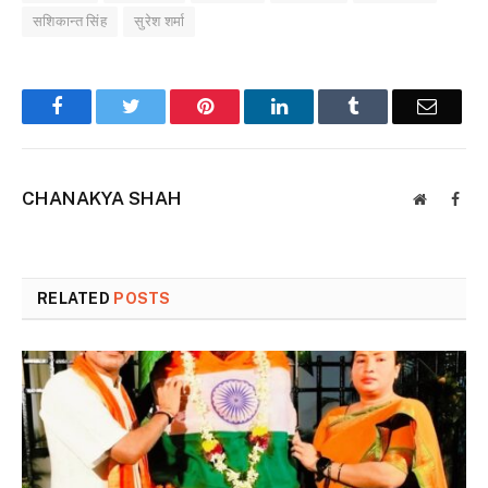
सशिकान्त सिंह
सुरेश शर्मा
Facebook
Twitter
Pinterest
LinkedIn
Tumblr
Email
CHANAKYA SHAH
Website
Face
RELATED
POSTS