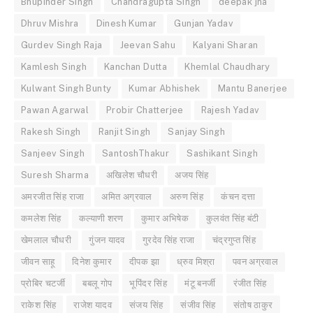
Bhupinder Singh
Chandragupta Singh
deepak jha
Dhruv Mishra
Dinesh Kumar
Gunjan Yadav
Gurdev Singh Raja
Jeevan Sahu
Kalyani Sharan
Kamlesh Singh
Kanchan Dutta
Khemlal Chaudhary
Kulwant Singh Bunty
Kumar Abhishek
Mantu Banerjee
Pawan Agarwal
Probir Chatterjee
Rajesh Yadav
Rakesh Singh
Ranjit Singh
Sanjay Singh
Sanjeev Singh
SantoshThakur
Sashikant Singh
Suresh Sharma
अखिलेश चौधरी
अजय सिंह
अमरजीत सिंह राजा
अमित अग्रवाल
अरुण सिंह
कंचन दत्ता
कमलेश सिंह
कल्याणी शरण
कुमार अभिषेक
कुलवंत सिंह बंटी
खेमलाल चौधरी
गुंजन यादव
गुरदेव सिंह राजा
चंद्रगुप्त सिंह
जीवन साहू
दिनेश कुमार
दीपक झा
ध्रुव मिश्रा
पवन अग्रवाल
प्रोबिर चटर्जी
बबलू गोप
भूपिंदर सिंह
मंटू बनर्जी
रंजीत सिंह
राकेश सिंह
राजेश यादव
संजय सिंह
संजीव सिंह
संतोष ठाकुर