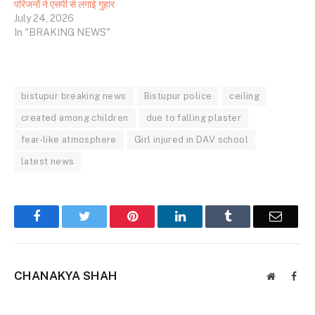
परिजनों ने एसपी से लगाई गुहार
July 24, 2026
In "BRAKING NEWS"
bistupur breaking news
Bistupur police
ceiling
created among children
due to falling plaster
fear-like atmosphere
Girl injured in DAV school
latest news
Facebook
Twitter
Pinterest
LinkedIn
Tumblr
Email
CHANAKYA SHAH
Website
Face