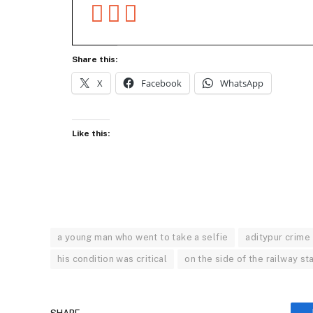
Share this:
X
Facebook
WhatsApp
Like this:
a young man who went to take a selfie
aditypur crime
his condition was critical
on the side of the railway st