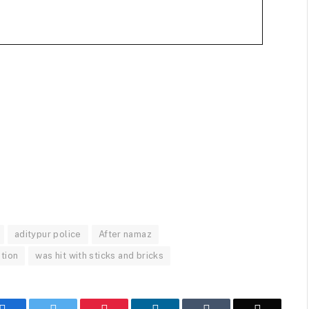
aditypur police
After namaz
ation
was hit with sticks and bricks
Facebook
Twitter
Pinterest
LinkedIn
Tumblr
Email