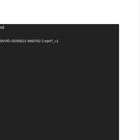
und
026/06/VID-20260621-WA0762-2.mp4?_=1