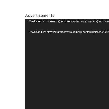
Advertisements
Video
Media error: Format(s) not supported or source(s) not fo
Player
Download File: http://loktantrasavera.com/wp-content/uploads/2