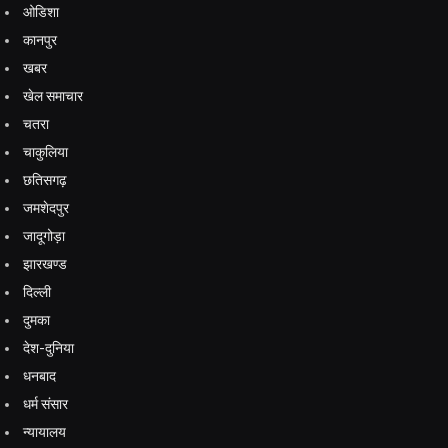
ओडिशा
कानपुर
खबर
खेल समाचार
चतरा
चाकुलिया
छतिसगढ़
जमशेदपुर
जादूगोड़ा
झारखण्ड
दिल्ली
दुमका
देश-दुनिया
धनबाद
धर्म संसार
न्यायालय