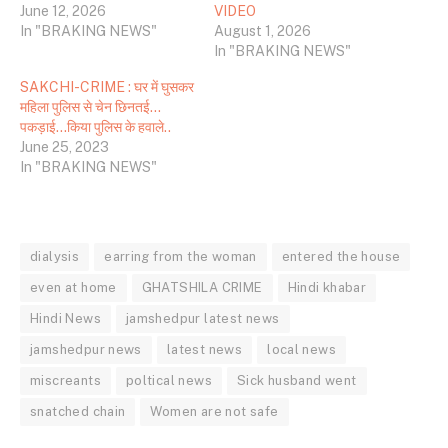
June 12, 2026
VIDEO
In "BRAKING NEWS"
August 1, 2026
In "BRAKING NEWS"
SAKCHI-CRIME : घर में घुसकर
महिला पुलिस से चेन छिनतई…
पकड़ाई…किया पुलिस के हवाले..
June 25, 2023
In "BRAKING NEWS"
dialysis
earring from the woman
entered the house
even at home
GHATSHILA CRIME
Hindi khabar
Hindi News
jamshedpur latest news
jamshedpur news
latest news
local news
miscreants
poltical news
Sick husband went
snatched chain
Women are not safe