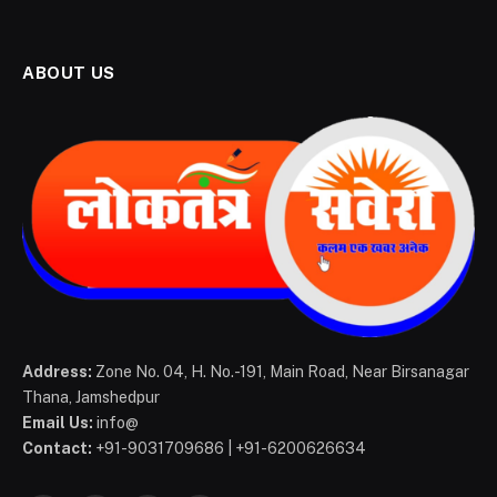
ABOUT US
Address:
Zone No. 04, H. No.-191, Main Road, Near Birsanagar
Thana, Jamshedpur
Email Us:
info@
Contact:
+91-9031709686 | +91-6200626634