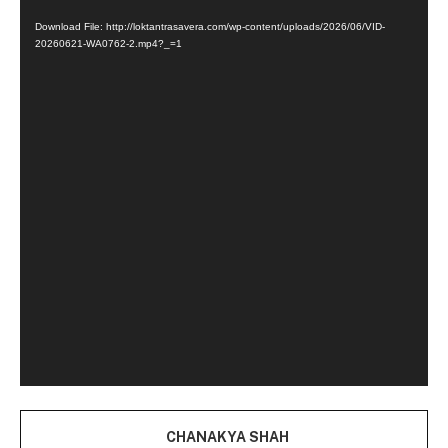
Player
Download File: http://loktantrasavera.com/wp-content/uploads/2026/06/VID-
20260621-WA0762-2.mp4?_=1
CHANAKYA SHAH