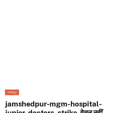
जमशेदपुर
jamshedpur-mgm-hospital-
junior-doctors-strike-वेतन नहीं