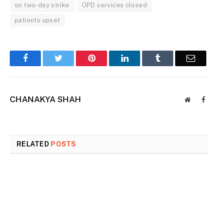
on two-day strike
OPD services closed
patients upset
Facebook
Twitter
Pinterest
LinkedIn
Tumblr
Email
CHANAKYA SHAH
Website
Face
RELATED
POSTS