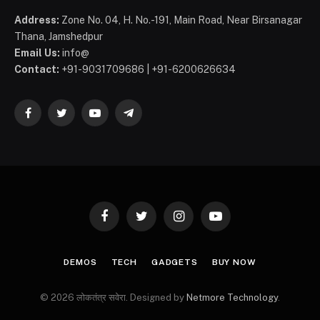
Address:
Zone No. 04, H. No.-191, Main Road, Near Birsanagar
Thana, Jamshedpur
Email Us:
info@
Contact:
+91-9031709686 | +91-6200626634
Facebook
Twitter
YouTube
Telegram
Facebook
Twitter
Instagram
YouTube
DEMOS
TECH
GADGETS
BUY NOW
© 2026 लोकतंत्र सवेरा. Designed by
Netmore Technology
.