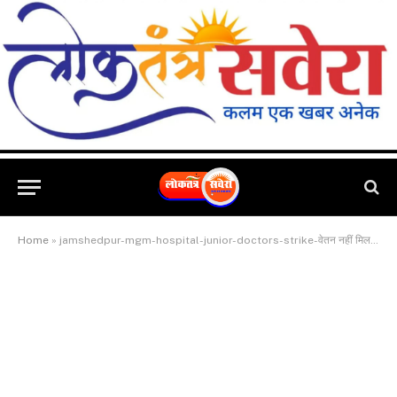
Home
»
jamshedpur-mgm-hospital-junior-doctors-strike-वेतन नहीं मिलने से एमजीएम अस्पताल के जूनियर डॉक्टर दो दिवसीय हड़ताल पर, ओपीडी सेवाएं बंद, मरीज परेशान