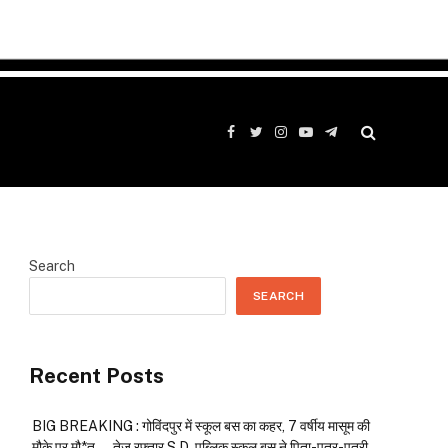
Facebook
Twitter
Instagram
YouTube
Telegram
Search
SEARCH
Recent Posts
BIG BREAKING : गोविंदपुर में स्कूल बस का कहर, 7 वर्षीय मासूम की
मौके पर मौ*त…. तेज रफ्तार S.D. पब्लिक स्कूल बस ने पिता-पुत्र-पुत्री