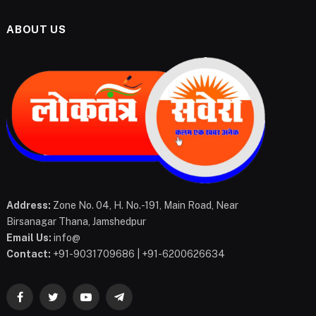
ABOUT US
Address:
Zone No. 04, H. No.-191, Main Road, Near
Birsanagar Thana, Jamshedpur
Email Us:
info@
Contact:
+91-9031709686 | +91-6200626634
Facebook
Twitter
YouTube
Telegram