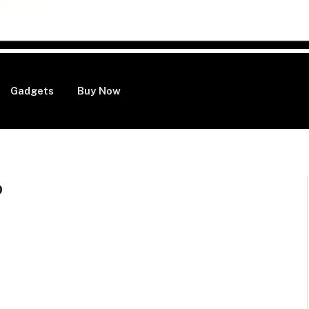
Gadgets
Buy Now
D