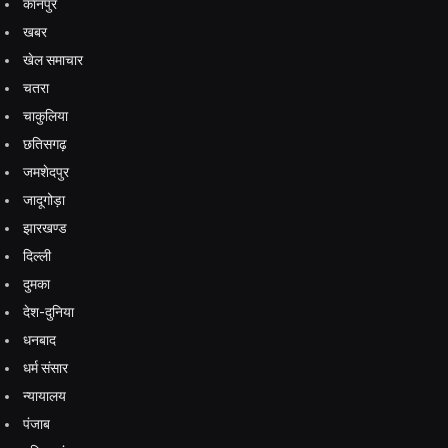
कानपुर
खबर
खेल समाचार
चतरा
चाकुलिया
छतिसगढ़
जमशेदपुर
जादूगोड़ा
झारखण्ड
दिल्ली
दुमका
देश-दुनिया
धनबाद
धर्म संसार
न्यायालय
पंजाब