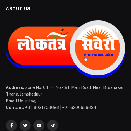
ABOUT US
Address:
Zone No. 04, H. No.-191, Main Road, Near Birsanagar
Thana, Jamshedpur
Email Us:
info@
Contact:
+91-9031709686 | +91-6200626634
Facebook
Twitter
YouTube
Telegram