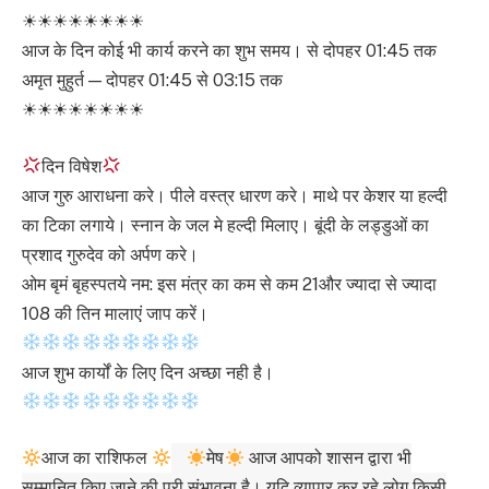
☀☀☀☀☀☀☀☀
आज के दिन कोई भी कार्य करने का शुभ समय। से दोपहर 01:45 तक
अमृत मुहुर्त — दोपहर 01:45 से 03:15 तक
☀☀☀☀☀☀☀☀
दिन विषेश
आज गुरु आराधना करे। पीले वस्त्र धारण करे। माथे पर केशर या हल्दी
का टिका लगाये। स्नान के जल मे हल्दी मिलाए। बूंदी के लड्डुओं का
प्रशाद गुरुदेव को अर्पण करे।
ओम बृमं बृहस्पतये नम: इस मंत्र का कम से कम 21और ज्यादा से ज्यादा
108 की तिन मालाएं जाप करें।
आज शुभ कार्यों के लिए दिन अच्छा नही है।
आज का राशिफल
मेष
आज आपको शासन द्वारा भी
सम्मानित किए जाने की पूरी संभावना है। यदि व्यापार कर रहे लोग किसी