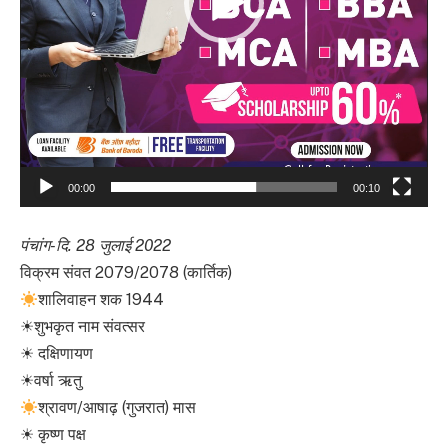
00:00
00:10
पंचांग-दि. 28 जुलाई 2022
विक्रम संवत 2079/2078 (कार्तिक)
शालिवाहन शक 1944
☀शुभकृत नाम संवत्सर
☀ दक्षिणायण
☀वर्षा ऋतु
श्रावण/आषाढ़ (गुजरात) मास
☀ कृष्ण पक्ष