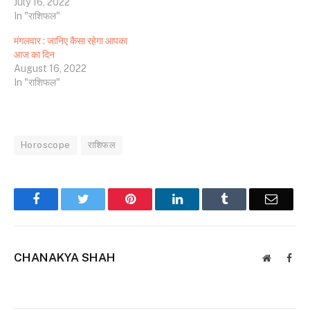
July 16, 2022
In "राशिफल"
मंगलवार : जानिए कैसा रहेगा आपका
आज का दिन
August 16, 2022
In "राशिफल"
Horoscope
राशिफल
Facebook
Twitter
Pinterest
LinkedIn
Tumblr
Email
CHANAKYA SHAH
Website
Face