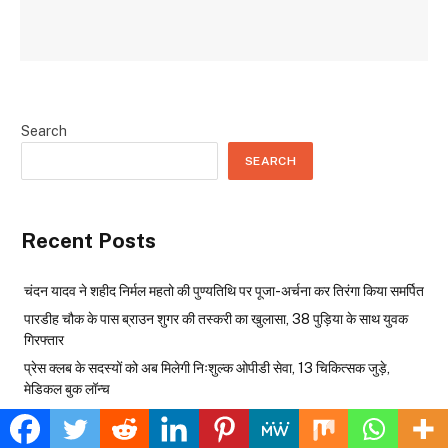
Search
SEARCH
Recent Posts
चंदन यादव ने शहीद निर्मल महतो की पुण्यतिथि पर पूजा-अर्चना कर तिरंगा किया समर्पित
पारडीह चौक के पास ब्राउन शुगर की तस्करी का खुलासा, 38 पुड़िया के साथ युवक
गिरफ्तार
प्रेस क्लब के सदस्यों को अब मिलेगी निःशुल्क ओपीडी सेवा, 13 चिकित्सक जुड़े,
मेडिकल बुक लॉन्च
भर्ती परीक्षाओं में कथित गड़बड़ियों पर भाजयुमो का सरकार पर हमला, CBI जांच की मांग
युवा शक्ति बनेगी झारखंड की ताकत, युवाओं को नेतृत्व देगा आजसू : सुदेश महतो