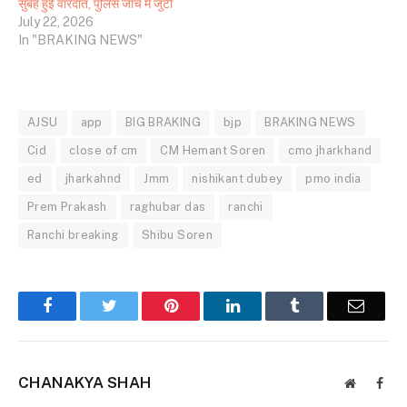
सुबह हुई वारदात, पुलिस जांच में जुटी
July 22, 2026
In "BRAKING NEWS"
AJSU
app
BIG BRAKING
bjp
BRAKING NEWS
Cid
close of cm
CM Hemant Soren
cmo jharkhand
ed
jharkahnd
Jmm
nishikant dubey
pmo india
Prem Prakash
raghubar das
ranchi
Ranchi breaking
Shibu Soren
Facebook
Twitter
Pinterest
LinkedIn
Tumblr
Email
CHANAKYA SHAH
Website
Face