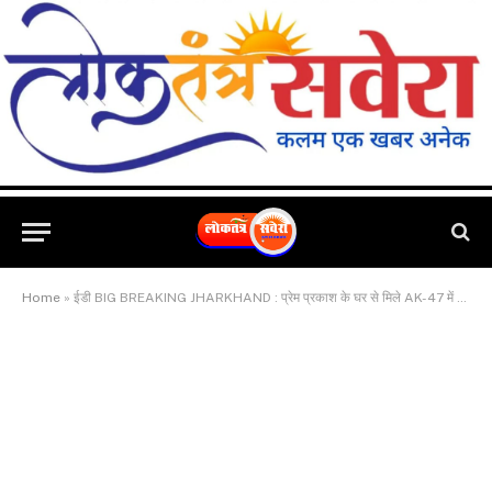
Home
»
ईडी BIG BREAKING JHARKHAND : प्रेम प्रकाश के घर से मिले AK-47 में आया नया मोड़.. रांची पुलिस ने ईडी को लिखा पत्र.. बताया दोनों हथियार रांची जिला बल आरक्षियों का