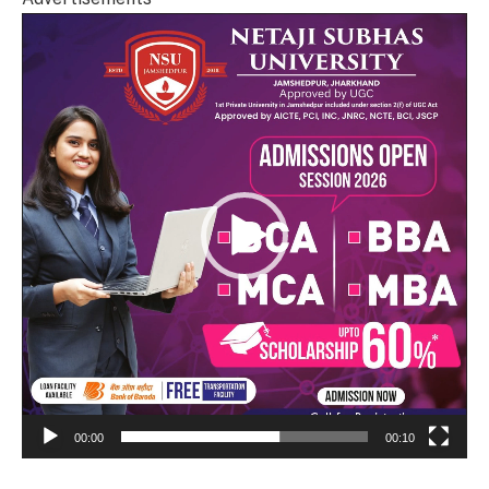
Video
Player
00:00
00:10