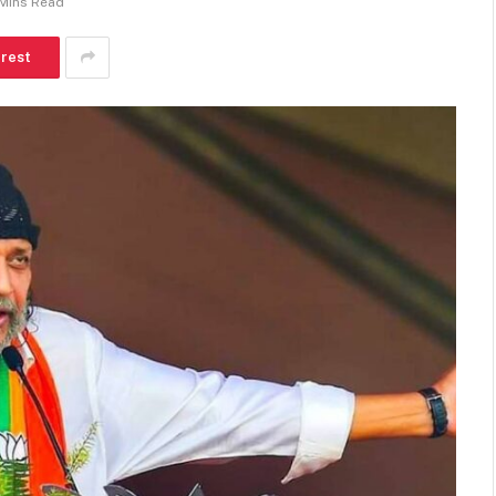
 Mins Read
erest