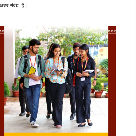
च्छे संबंध” हैं।