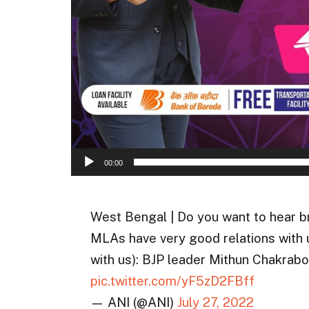
00:00
West Bengal | Do you want to hear 
MLAs have very good relations with us
with us): BJP leader Mithun Chakrabo
pic.twitter.com/yF5zD2FBff
— ANI (@ANI)
July 27, 2022