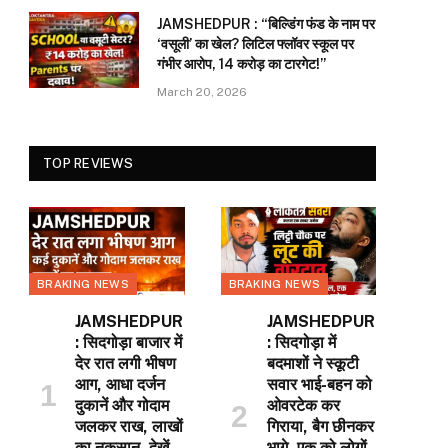
JAMSHEDPUR : “बिल्डिंग फंड के नाम पर
‘वसूली’ का खेल? लिटिल फ्लॉवर स्कूल पर
गंभीर आरोप, 14 करोड़ का टारगेट!”
March 20, 2026
TOP REVIEWS
BRAKING NEWS
BRAKING NEWS
JAMSHEDPUR
JAMSHEDPUR
: सिदगोड़ा बाजार में
: सिदगोड़ा में
देर रात लगी भीषण
बदमाशों ने स्कूटी
आग, आधा दर्जन
सवार भाई-बहन को
दुकानें और गोदाम
ओवरटेक कर
जलकर राख, लाखों
गिराया, बैग छीनकर
का नुकसान, देखें
भागे, एक को लोगों