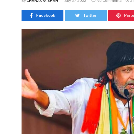
By
CHANAKYA SHAH
July 27, 2022
No Comments
2
Facebook
Twitter
Pint