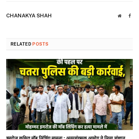
CHANAKYA SHAH
Website
Face
RELATED
POSTS
इमरोज कथित मॉब लिंचिंग मामला : अल्पसंख्यक आयोग ने लिया संज्ञान,