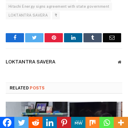
Hitachi Energy signs agreement with state government
LOKTANTRA SAVERA
₹1
Facebook
Twitter
Pinterest
LinkedIn
Tumblr
Email
LOKTANTRA SAVERA
Web
RELATED
POSTS