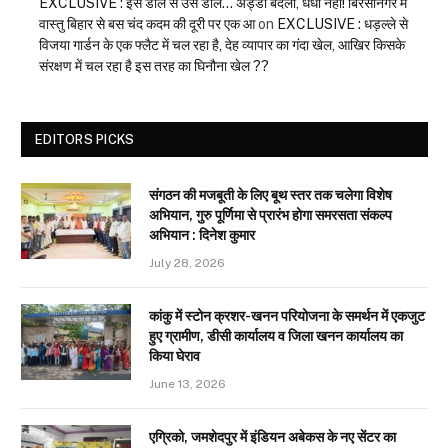
EXCLUSIVE : इस डाल से उस डाल… अड्डा बदला, धंधा नहीं! बिरसानगर में
वास्तु बिहार से बस चंद कदम की दूरी पर एक आ
on
EXCLUSIVE : धड़ल्ले से
विजया गार्डन के एक फ्लैट में चल रहा है, देह व्यापार का गंदा खेल, आखिर किसके
संरक्षण में चल रहा है इस तरह का घिनौना खेल ??
EDITORS PICKS
संगठन की मजबूती के लिए बूथ स्तर तक चलेगा विशेष
अभियान, गुरु पूर्णिमा से प्रारंभ होगा समरसता संकल्प
अभियान : दिनेश कुमार
July 28, 2026
कांकु में स्टोन क्रशर-खनन परियोजना के समर्थन में एकजुट
हुए ग्रामीण, डीसी कार्यालय व जिला खनन कार्यालय का
किया घेराव
June 13, 2026
एग्रिको, जमशेदपुर में इंडियन अबेकस के नए सेंटर का