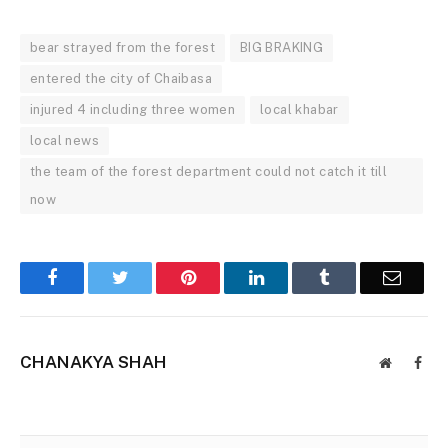
bear strayed from the forest
BIG BRAKING
entered the city of Chaibasa
injured 4 including three women
local khabar
local news
the team of the forest department could not catch it till
now
Facebook
Twitter
Pinterest
LinkedIn
Tumblr
Email
CHANAKYA SHAH
Website
Face