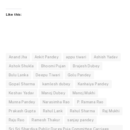
Like this:
Anand Jha
Ankit Pandey
appu tiwari
Ashish Yadav
Ashok Shukla
Bhoomi Pujan
Brajesh Dubey
Bulu Lanka
Deepu Tiwari
Golu Pandey
Gopal Sharma
kamlesh dubey
Kanhaiya Pandey
Keshav Yadav
Manoj Dubey
Manoj Mukhi
Munna Pandey
Narasimha Rao
P. Ramana Rao
Prakash Gupta
Rahul Lank
Rahul Sharma
Raj Mukhi
Raju Rao
Ramesh Thakur
sanjay pandey
Sri Sri Shardiya Public Durga Puja Committee Carriage