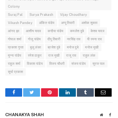
Colony
Suraj Pal
Surya Prakash
Vijay Choudhary
Vikash Pandey
अंकित पांडेय
अप्पू तिवारी
अशोक शुक्ला
आंनद झा
आशीष यादव
कन्हैया पांडेय
कमलेश दुबे
केशव यादव
गोपाल शर्मा
गोलू पांडेय
दीपू तिवारी
नरसिंह राव
पी रमना राव
प्रकाश गुप्ता
बुलु लंका
ब्रजेश दुबे
मनोज दुबे
मनोज मुखी
मुन्ना पांडेय
रमेश ठाकुर
राज मुखी
राजू राव
राहुल लंक
राहुल शर्मा
विकाश पांडेय
विजय चौधरी
संजय पांडेय
सूरज पाल
सूर्या प्रकाश
Facebook
Twitter
Pinterest
LinkedIn
Tumblr
Email
CHANAKYA SHAH
Website
Face