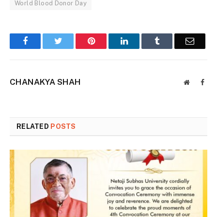
World Blood Donor Day
Facebook
Twitter
Pinterest
LinkedIn
Tumblr
Email
CHANAKYA SHAH
Website
Face
RELATED
POSTS