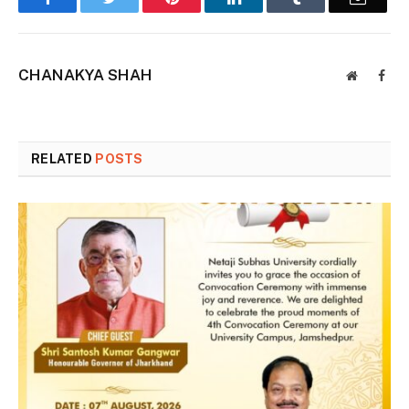
CHANAKYA SHAH
Website
Face
RELATED
POSTS