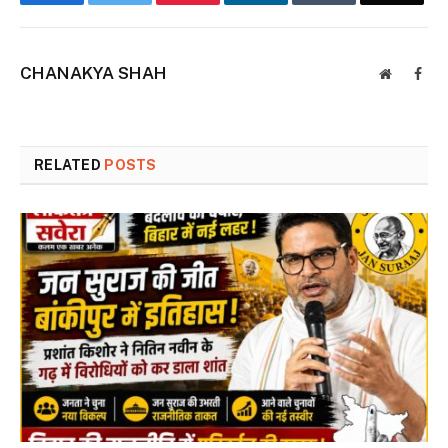
CHANAKYA SHAH
Website
Face
RELATED
POSTS