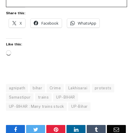
Share this:
X
Facebook
WhatsApp
Like this:
Loading…
agnipath
bihar
Crime
Lakhisarai
protests
Samastipur
trains
UP- BIHAR
UP- BIHAR : Many trains stuck
UP-Bihar
Facebook
Twitter
Pinterest
LinkedIn
Tumblr
Email