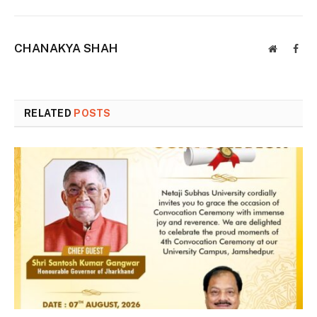
CHANAKYA SHAH
Website
Face
RELATED
POSTS