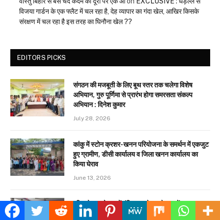
वास्तु बिहार से बस चंद कदम की दूरी पर एक आ
on
EXCLUSIVE : धड़ल्ले से
विजया गार्डन के एक फ्लैट में चल रहा है, देह व्यापार का गंदा खेल, आखिर किसके
संरक्षण में चल रहा है इस तरह का घिनौना खेल ??
EDITORS PICKS
संगठन की मजबूती के लिए बूथ स्तर तक चलेगा विशेष
अभियान, गुरु पूर्णिमा से प्रारंभ होगा समरसता संकल्प
अभियान : दिनेश कुमार
July 28, 2026
कांकु में स्टोन क्रशर-खनन परियोजना के समर्थन में एकजुट
हुए ग्रामीण, डीसी कार्यालय व जिला खनन कार्यालय का
किया घेराव
June 13, 2026
एग्रिको, जमशेदपुर में इंडियन अबेकस के नए सेंटर का
शुभारंभ, मानसिक गणित से बच्चों का होगा सर्वांगीण विकास,