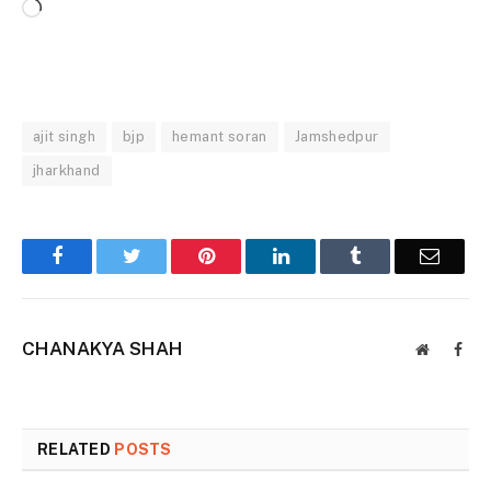
Loading…
ajit singh
bjp
hemant soran
Jamshedpur
jharkhand
Facebook
Twitter
Pinterest
LinkedIn
Tumblr
Email
CHANAKYA SHAH
Website
Face
RELATED
POSTS