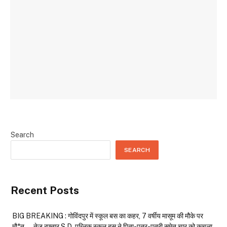
Search
SEARCH
Recent Posts
BIG BREAKING : गोविंदपुर में स्कूल बस का कहर, 7 वर्षीय मासूम की मौके पर
मौ*त…. तेज रफ्तार S.D. पब्लिक स्कूल बस ने पिता-पुत्र-पुत्री समेत चार को कुचला,