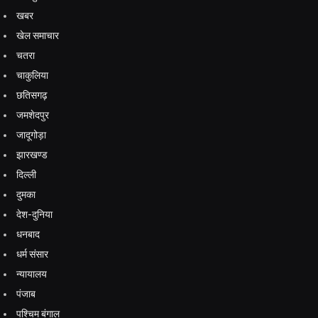
खबर
खेल समाचार
चतरा
चाकुलिया
छतिसगढ़
जमशेदपुर
जादूगोड़ा
झारखण्ड
दिल्ली
दुमका
देश-दुनिया
धनबाद
धर्म संसार
न्यायालय
पंजाब
पश्चिम बंगाल