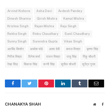
Arvind Kishore
Asha Devi
Avdesh Pandey
Dinesh Sharma
Girish Mishra
Kamal Mishra
Krishna Singh
Rajan Mishra
Raju Singh
Rekha Singh
Rinku Chaudhary
Sunil Chaudhary
Sunny Singh
Surendra Gupta
Vikas Singh
अरविंद किशोर
अवदेश पांडे
आशा देवी
कमल मिश्रा
कृष्णा सिंह
गिरीश मिश्रा
दिनेश शर्मा
राजन मिश्रा
राजु सिंह
रिंकू चौधरी
रेखा सिंह
विकास सिंह
सन्नी सिंह
सुनील चौधरी
सुरेंद्र गुप्ता
Facebook
Twitter
Pinterest
LinkedIn
Tumblr
Email
CHANAKYA SHAH
Website
Face