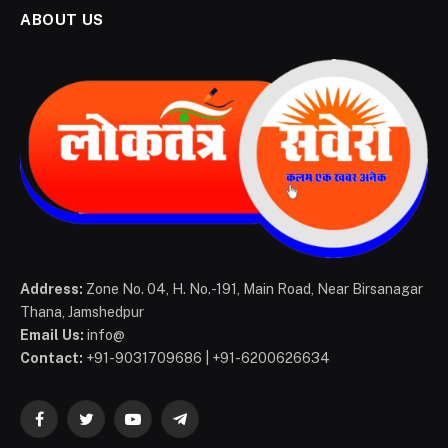
ABOUT US
Address:
Zone No. 04, H. No.-191, Main Road, Near Birsanagar
Thana, Jamshedpur
Email Us:
info@
Contact:
+91-9031709686 | +91-6200626634
Facebook
Twitter
YouTube
Telegram