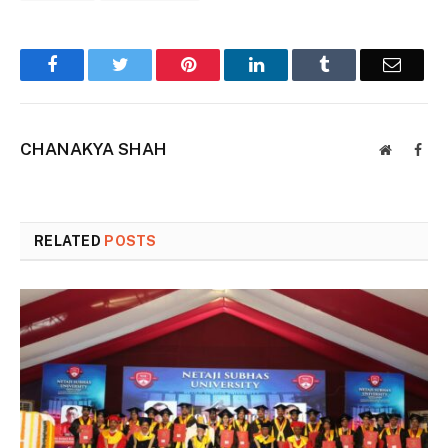
Facebook
Twitter
Pinterest
LinkedIn
Tumblr
Email
CHANAKYA SHAH
Website
Face
RELATED
POSTS