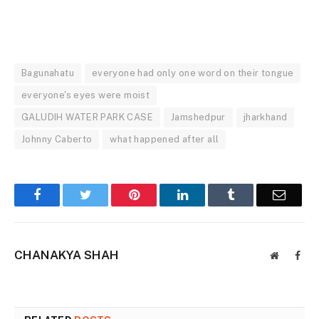
Bagunahatu
everyone had only one word on their tongue
everyone's eyes were moist
GALUDIH WATER PARK CASE
Jamshedpur
jharkhand
Johnny Caberto
what happened after all
Facebook
Twitter
Pinterest
LinkedIn
Tumblr
Email
CHANAKYA SHAH
Website
Face