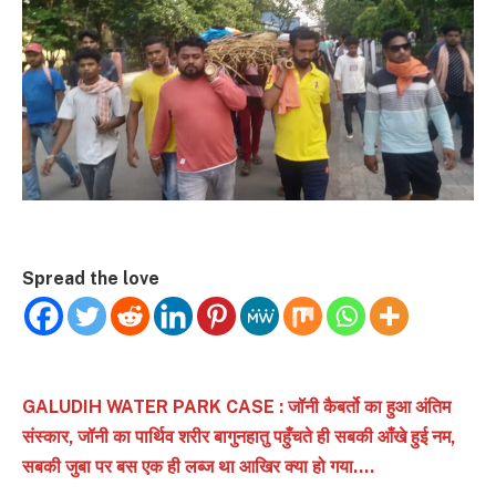
Spread the love
GALUDIH WATER PARK CASE : जॉनी कैबर्तो का हुआ अंतिम
संस्कार, जॉनी का पार्थिव शरीर बागुनहातु पहुँचते ही सबकी आँखे हुई नम,
सबकी जुबा पर बस एक ही लब्ज था आखिर क्या हो गया….