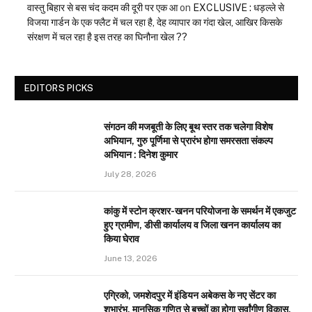
वास्तु बिहार से बस चंद कदम की दूरी पर एक आ
on
EXCLUSIVE : धड़ल्ले से
विजया गार्डन के एक फ्लैट में चल रहा है, देह व्यापार का गंदा खेल, आखिर किसके
संरक्षण में चल रहा है इस तरह का घिनौना खेल ??
EDITORS PICKS
संगठन की मजबूती के लिए बूथ स्तर तक चलेगा विशेष
अभियान, गुरु पूर्णिमा से प्रारंभ होगा समरसता संकल्प
अभियान : दिनेश कुमार
July 28, 2026
कांकु में स्टोन क्रशर-खनन परियोजना के समर्थन में एकजुट
हुए ग्रामीण, डीसी कार्यालय व जिला खनन कार्यालय का
किया घेराव
June 13, 2026
एग्रिको, जमशेदपुर में इंडियन अबेकस के नए सेंटर का
शुभारंभ, मानसिक गणित से बच्चों का होगा सर्वांगीण विकास,