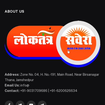
ABOUT US
Address:
Zone No. 04, H. No.-191, Main Road, Near Birsanagar
Thana, Jamshedpur
Email Us:
info@
Contact:
+91-9031709686 | +91-6200626634