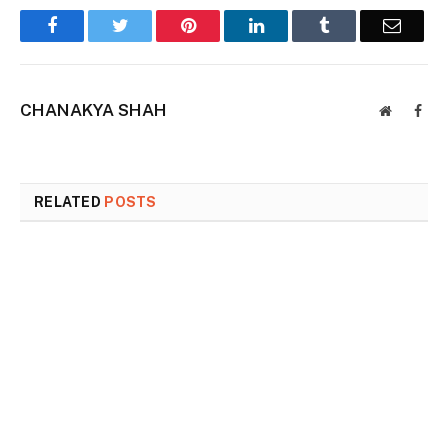
Facebook
Twitter
Pinterest
LinkedIn
Tumblr
Email
CHANAKYA SHAH
Website
Face
RELATED
POSTS