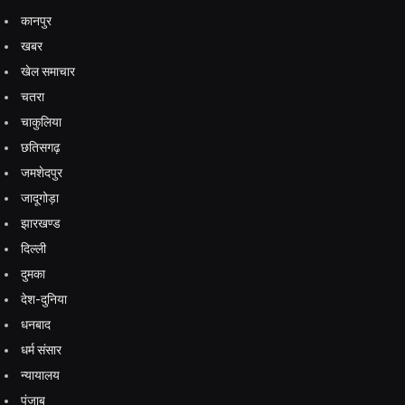
कानपुर
खबर
खेल समाचार
चतरा
चाकुलिया
छतिसगढ़
जमशेदपुर
जादूगोड़ा
झारखण्ड
दिल्ली
दुमका
देश-दुनिया
धनबाद
धर्म संसार
न्यायालय
पंजाब