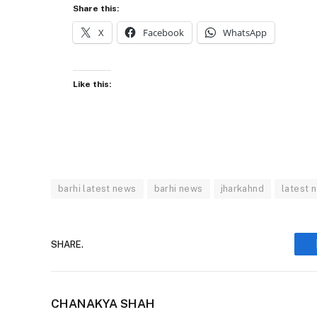
Share this:
X
Facebook
WhatsApp
Like this:
barhi latest news
barhi news
jharkahnd
latest 
SHARE.
CHANAKYA SHAH