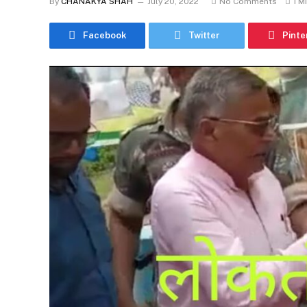
By
CHANAKYA SHAH
July 20, 2022
No Comments
1 M
Facebook
Twitter
Pinte