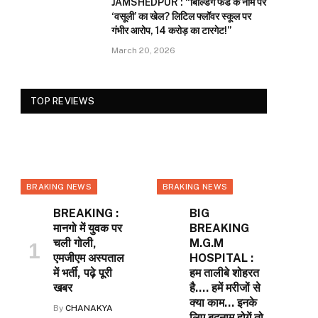
JAMSHEDPUR : “बिल्डिंग फंड के नाम पर
‘वसूली’ का खेल? लिटिल फ्लॉवर स्कूल पर
गंभीर आरोप, 14 करोड़ का टारगेट!”
March 20, 2026
TOP REVIEWS
BRAKING NEWS
BRAKING NEWS
BREAKING :
BIG
मानगो में युवक पर
BREAKING
चली गोली,
M.G.M
एमजीएम अस्पताल
HOSPITAL :
में भर्ती, पढ़े पूरी
हम तालीबे शोहरत
खबर
है…. हमें मरीजों से
क्या काम… इनके
By
CHANAKYA
लिए बदनाम होगें तो