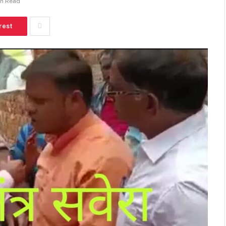
in Read
rest