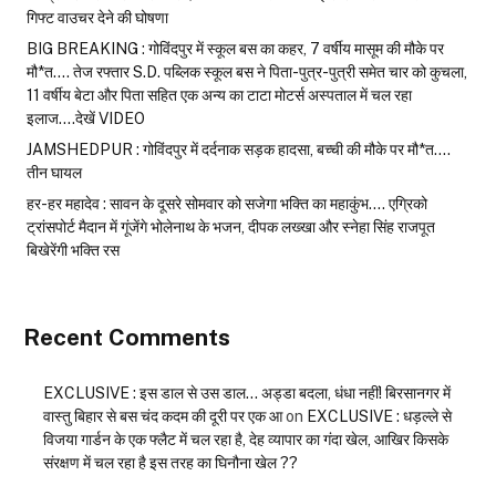
गिफ्ट वाउचर देने की घोषणा
BIG BREAKING : गोविंदपुर में स्कूल बस का कहर, 7 वर्षीय मासूम की मौके पर
मौ*त…. तेज रफ्तार S.D. पब्लिक स्कूल बस ने पिता-पुत्र-पुत्री समेत चार को कुचला,
11 वर्षीय बेटा और पिता सहित एक अन्य का टाटा मोटर्स अस्पताल में चल रहा
इलाज….देखें VIDEO
JAMSHEDPUR : गोविंदपुर में दर्दनाक सड़क हादसा, बच्ची की मौके पर मौ*त….
तीन घायल
हर-हर महादेव : सावन के दूसरे सोमवार को सजेगा भक्ति का महाकुंभ…. एग्रिको
ट्रांसपोर्ट मैदान में गूंजेंगे भोलेनाथ के भजन, दीपक लख्खा और स्नेहा सिंह राजपूत
बिखेरेंगी भक्ति रस
Recent Comments
EXCLUSIVE : इस डाल से उस डाल… अड्डा बदला, धंधा नहीं! बिरसानगर में
वास्तु बिहार से बस चंद कदम की दूरी पर एक आ
on
EXCLUSIVE : धड़ल्ले से
विजया गार्डन के एक फ्लैट में चल रहा है, देह व्यापार का गंदा खेल, आखिर किसके
संरक्षण में चल रहा है इस तरह का घिनौना खेल ??