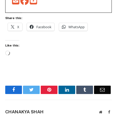
Share this:
X
Facebook
WhatsApp
Like this:
Loading…
Facebook
Twitter
Pinterest
LinkedIn
Tumblr
Email
CHANAKYA SHAH
Website
Face