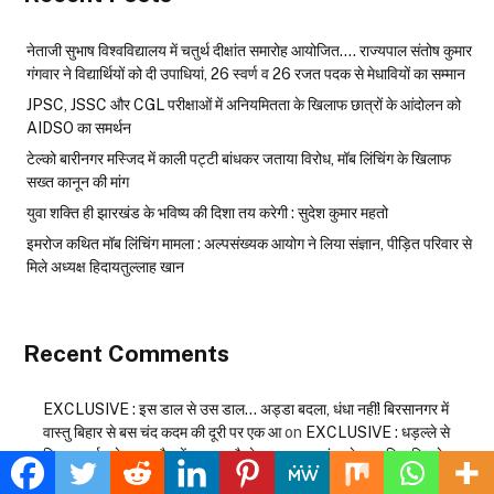
नेताजी सुभाष विश्वविद्यालय में चतुर्थ दीक्षांत समारोह आयोजित…. राज्यपाल संतोष कुमार
गंगवार ने विद्यार्थियों को दी उपाधियां, 26 स्वर्ण व 26 रजत पदक से मेधावियों का सम्मान
JPSC, JSSC और CGL परीक्षाओं में अनियमितता के खिलाफ छात्रों के आंदोलन को
AIDSO का समर्थन
टेल्को बारीनगर मस्जिद में काली पट्टी बांधकर जताया विरोध, मॉब लिंचिंग के खिलाफ
सख्त कानून की मांग
युवा शक्ति ही झारखंड के भविष्य की दिशा तय करेगी : सुदेश कुमार महतो
इमरोज कथित मॉब लिंचिंग मामला : अल्पसंख्यक आयोग ने लिया संज्ञान, पीड़ित परिवार से
मिले अध्यक्ष हिदायतुल्लाह खान
Recent Comments
EXCLUSIVE : इस डाल से उस डाल… अड्डा बदला, धंधा नहीं! बिरसानगर में
वास्तु बिहार से बस चंद कदम की दूरी पर एक आ
on
EXCLUSIVE : धड़ल्ले से
विजया गार्डन के एक फ्लैट में चल रहा है, देह व्यापार का गंदा खेल, आखिर किसके
संरक्षण में चल रहा है इस तरह का घिनौना खेल ??