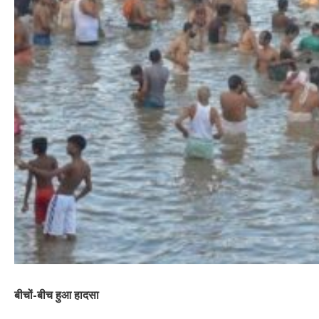
बीचों-बीच हुआ हादसा