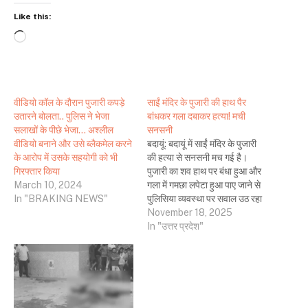
Like this:
Loading…
वीडियो कॉल के दौरान पुजारी कपड़े
साईं मंदिर के पुजारी की हाथ पैर
उतारने बोलता.. पुलिस ने भेजा
बांधकर गला दबाकर हत्या! मची
सलाखों के पीछे भेजा… अश्लील
सनसनी
वीडियो बनाने और उसे ब्लैकमेल करने
बदायूं: बदायूं में साईं मंदिर के पुजारी
के आरोप में उसके सहयोगी को भी
की हत्या से सनसनी मच गई है।
गिरफ्तार किया
पुजारी का शव हाथ पर बंधा हुआ और
March 10, 2024
गला में गमछा लपेटा हुआ पाए जाने से
In "BRAKING NEWS"
पुलिसिया व्यवस्था पर सवाल उठ रहा
है। इसका कारण यह बताया जा रहा है
November 18, 2025
कि यह वारदात शहर की नवादा…
In "उत्तर प्रदेश"