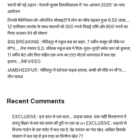
सपनों की नई उड़ान : नेताजी सुभाष विश्वविद्यालय में ‘नव-आगमन 2026’ का भव्य
आयोजन
टिस्को मैकेनिकल को-ऑपरेटिव सोसाइटी में लोन का सीमा बढ़कर हुआ 9.50 लाख….
12 प्रतिशत लाभांश के साथ सदस्यों को 300 रुपये मिठाई राशि और 800 रुपये का
गिफ्ट वाउचर देने की घोषणा
BIG BREAKING : गोविंदपुर में स्कूल बस का कहर, 7 वर्षीय मासूम की मौके पर
मौ*त…. तेज रफ्तार S.D. पब्लिक स्कूल बस ने पिता-पुत्र-पुत्री समेत चार को कुचला,
11 वर्षीय बेटा और पिता सहित एक अन्य का टाटा मोटर्स अस्पताल में चल रहा
इलाज….देखें VIDEO
JAMSHEDPUR : गोविंदपुर में दर्दनाक सड़क हादसा, बच्ची की मौके पर मौ*त….
तीन घायल
Recent Comments
EXCLUSIVE : इस डाल से उस डाल… अड्डा बदला, धंधा नहीं! बिरसानगर में
वास्तु बिहार से बस चंद कदम की दूरी पर एक आ
on
EXCLUSIVE : धड़ल्ले से
विजया गार्डन के एक फ्लैट में चल रहा है, देह व्यापार का गंदा खेल, आखिर किसके
संरक्षण में चल रहा है इस तरह का घिनौना खेल ??