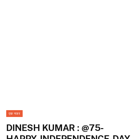
एक नजर
DINESH KUMAR : @75-
HAPPY-INDEPENDENCE-DAY