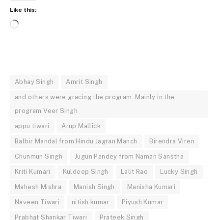
Like this:
Loading…
Abhay Singh
Amrit Singh
and others were gracing the program. Mainly in the
program Veer Singh
appu tiwari
Arup Mallick
Balbir Mandal from Hindu Jagran Manch
Birendra Viren
Chunmun Singh
Jugun Pandey from Naman Sanstha
Kriti Kumari
Kuldeep Singh
Lalit Rao
Lucky Singh
Mahesh Mishra
Manish Singh
Manisha Kumari
Naveen Tiwari
nitish kumar
Piyush Kumar
Prabhat Shankar Tiwari
Prateek Singh