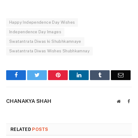
Happy Independence Day Wishes
Independence Day Images
Swatantrata Diwas ki Shubhkamnaye
Swatantrata Diwas Wishes Shubhkamnay
Facebook
Twitter
Pinterest
LinkedIn
Tumblr
Email
CHANAKYA SHAH
Website
Face
RELATED
POSTS