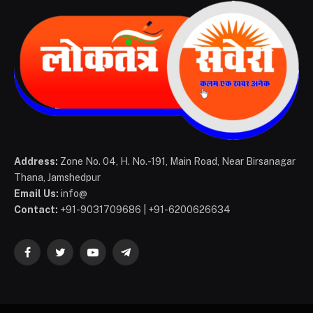
Address:
Zone No. 04, H. No.-191, Main Road, Near Birsanagar
Thana, Jamshedpur
Email Us:
info@
Contact:
+91-9031709686 | +91-6200626634
Facebook
Twitter
YouTube
Telegram