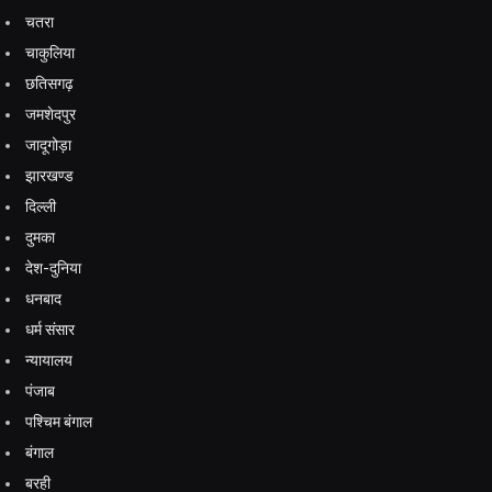
चतरा
चाकुलिया
छतिसगढ़
जमशेदपुर
जादूगोड़ा
झारखण्ड
दिल्ली
दुमका
देश-दुनिया
धनबाद
धर्म संसार
न्यायालय
पंजाब
पश्चिम बंगाल
बंगाल
बरही