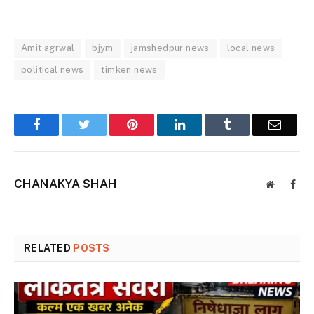
Amit agrwal
bjym
jamshedpur news
local news
political news
timken news
Facebook
Twitter
Pinterest
LinkedIn
Tumblr
Email
CHANAKYA SHAH
Website
Face
RELATED
POSTS