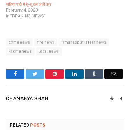
भाटिया पार्क में धू-धू कर जली कार
February 4, 2023
In "BRAKING NEWS"
crime news
fire news
jamshedpur latest news
kadma news
local news
Facebook
Twitter
Pinterest
LinkedIn
Tumblr
Email
CHANAKYA SHAH
Website
Face
RELATED
POSTS